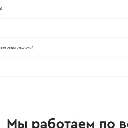
а?
ионе
 онлайн. Для этого свяжитесь с поддержкой и договоритесь об осмотре с ме
 выигрыша аукциона?
ужно платить никакие дополнительные платежи или сборы.
Мы работаем по в