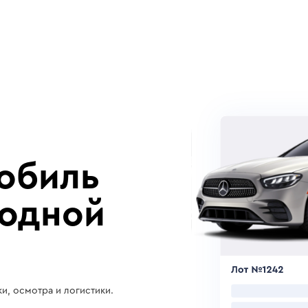
обиль
годной
и, осмотра и логистики.