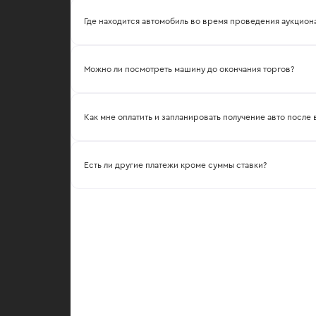
Где находится автомобиль во время проведения аукцион
Автомобиль находится на нашем складе в указанном рег
Можно ли посмотреть машину до окончания торгов?
Да, вы можете посмотреть автомобиль как вживую, так и
Как мне оплатить и запланировать получение авто после
После победы в аукционе с вами свяжется менеджер.
Есть ли другие платежи кроме суммы ставки?
Нет, победившая ставка – финальная цена лота. Вам не н