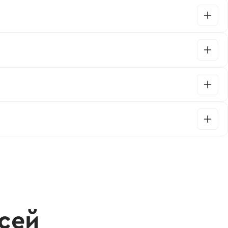
неджером.
сей