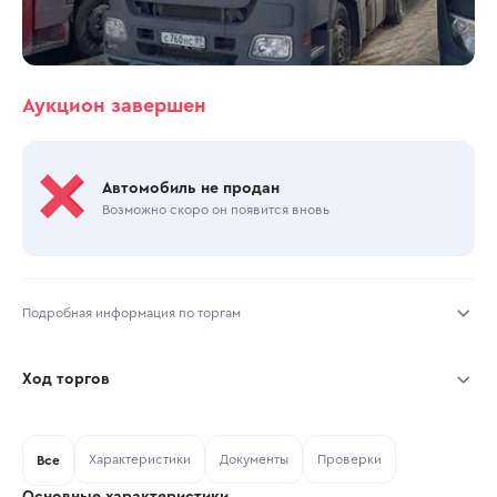
Аукцион завершен
Автомобиль не продан
Возможно скоро он появится вновь
Подробная информация по торгам
Начало торгов:
05.01.2026, 13:52 МСК
Ход торгов
Конец торгов:
14.01.2026, 06:37 МСК
Участник
Дата, МСК
Ставка
Характеристики
Документы
Проверки
Тип аукциона:
Все
Открытые торги
Основные характеристики