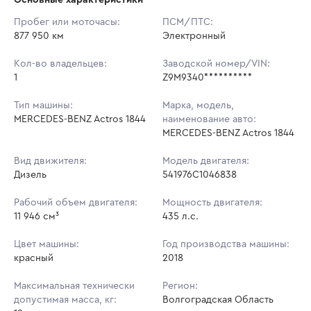
Начальная цена:
4 593 600 ₽
Пробег или моточасы:
ПСМ/ПТС:
877 950 км
Ставок не найдено
Электронный
Шаг торгов:
5 000 ₽
Пользователь не принимал участие
в аукционах
Кол-во владельцев:
Заводской номер/VIN:
Кол-во ставок:
-
1
Z9M9340**********
Регион:
Волгоградская Область
Тип машины:
Марка, модель,
MERCEDES-BENZ Actros 1844
наименование авто:
MERCEDES-BENZ Actros 1844
Вид движителя:
Модель двигателя:
Дизель
541976C1046838
Рабочий объем двигателя:
Мощность двигателя:
11 946 см³
435 л.с.
Цвет машины:
Год производства машины:
красный
2018
Максимальная технически
Регион:
допустимая масса, кг:
Волгоградская Область