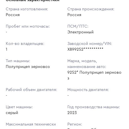
Начальная цена:
1 954 000 ₽
Страна изготовления:
Страна происхождения:
Россия
Ставок не найдено
Россия
Шаг торгов:
5 000 ₽
Пользователь не принимал участие
в аукционах
Пробег или моточасы:
ПСМ/ПТС:
Кол-во ставок:
-
-
Электронный
Регион:
Ростовская Область
Кол-во владельцев:
Заводской номер/VIN:
1
X899252**********
Тип машины:
Марка, модель,
Полуприцеп зерновоз
наименование авто:
9252* Полуприцеп зерново
з
Рабочий объем двигателя:
Мощность двигателя:
-
-
Цвет машины:
Год производства машины:
серый
2023
Максимальная технически
Регион: