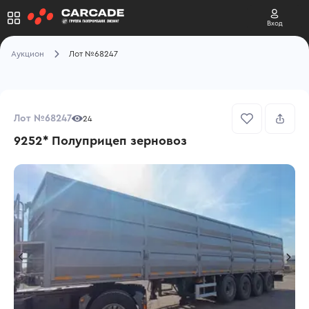
Вход
Аукцион
Лот №68247
Лот №68247
24
9252* Полуприцеп зерновоз