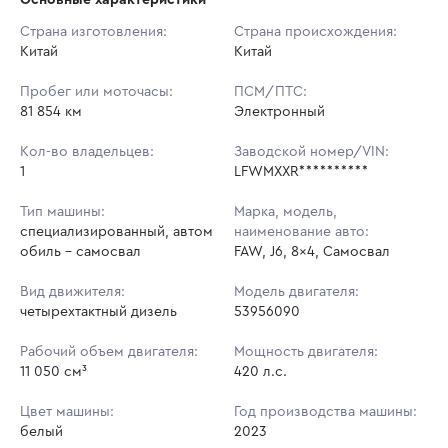
Начальная цена:
3 198 000 ₽
Страна изготовления:
Страна происхождения:
Китай
Ставок не найдено
Китай
Шаг торгов:
5 000 ₽
Пользователь не принимал участие
в аукционах
Пробег или моточасы:
ПСМ/ПТС:
Кол-во ставок:
-
81 854 км
Электронный
Регион:
Кемеровская Область
Кол-во владельцев:
Заводской номер/VIN:
1
LFWMXXR**********
Тип машины:
Марка, модель,
специализированный, автом
наименование авто:
обиль - самосвал
FAW, J6, 8x4, Самосвал
Вид движителя:
Модель двигателя:
четырехтактный дизель
53956090
Рабочий объем двигателя:
Мощность двигателя:
11 050 см³
420 л.с.
Цвет машины:
Год производства машины:
белый
2023