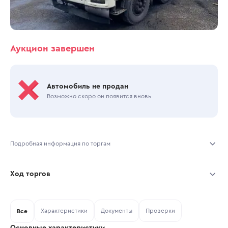
Аукцион завершен
Автомобиль не продан
Возможно скоро он появится вновь
Подробная информация по торгам
Начало торгов:
03.12.2025, 18:40 МСК
Ход торгов
Конец торгов:
11.12.2025, 06:16 МСК
Участник
Дата, МСК
Ставка
Характеристики
Документы
Проверки
Тип аукциона:
Все
Открытые торги
Основные характеристики