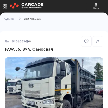
Вход
Аукцион
Лот №62639
Лот №62639
9
FAW, J6, 8x4, Самосвал