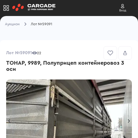
Вход
Аукцион
Лот №59091
Лот №59091
22
ТОНАР, 9989, Полуприцеп контейнеровоз 3
оси