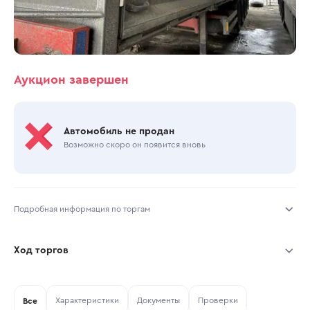
Аукцион завершен
Автомобиль не продан
Возможно скоро он появится вновь
Подробная информация по торгам
Начало торгов:
30.10.2025, 14:38 МСК
Ход торгов
Конец торгов:
30.10.2025, 16:42 МСК
Участник
Дата, МСК
Ставка
Характеристики
Документы
Проверки
Тип аукциона:
Все
Открытые торги