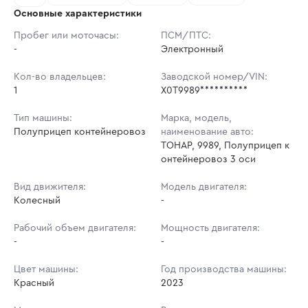
Основные характеристики
Начальная цена:
1 611 960 ₽
Пробег или моточасы:
ПСМ/ПТС:
-
Ставок не найдено
Электронный
Шаг торгов:
5 000 ₽
Пользователь не принимал участие
в аукционах
Кол-во владельцев:
Заводской номер/VIN:
Кол-во ставок:
-
1
X0T9989**********
Регион:
Нижегородская Область
Тип машины:
Марка, модель,
Полуприцеп контейнеровоз
наименование авто:
ТОНАР, 9989, Полуприцеп к
онтейнеровоз 3 оси
Вид движителя:
Модель двигателя:
Колесный
-
Рабочий объем двигателя:
Мощность двигателя:
-
-
Цвет машины:
Год производства машины:
Красный
2023