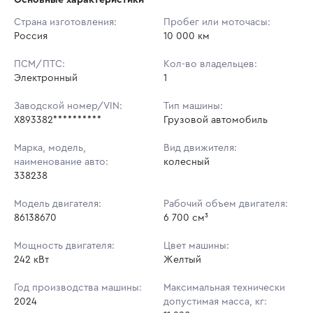
Начальная цена:
5 375 200 ₽
Страна изготовления:
Пробег или моточасы:
Россия
Ставок не найдено
10 000 км
Шаг торгов:
5 000 ₽
Пользователь не принимал участие
в аукционах
ПСМ/ПТС:
Кол-во владельцев:
Кол-во ставок:
-
Электронный
1
Регион:
Татарстан Республика
Заводской номер/VIN:
Тип машины:
X893382**********
Грузовой автомобиль
Марка, модель,
Вид движителя:
наименование авто:
колесный
338238
Модель двигателя:
Рабочий объем двигателя:
86138670
6 700 см³
Мощность двигателя:
Цвет машины:
242 кВт
Желтый
Год производства машины:
Максимальная технически
2024
допустимая масса, кг: