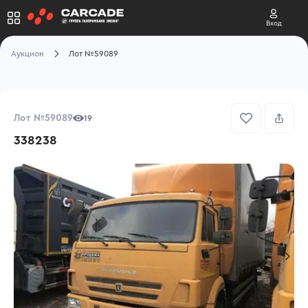
Вход
Аукцион
Лот №59089
Лот №59089
19
338238