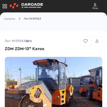
Вход
Аукцион
Лот №59063
Лот №59063
15
ZDM ZDM-13* Каток