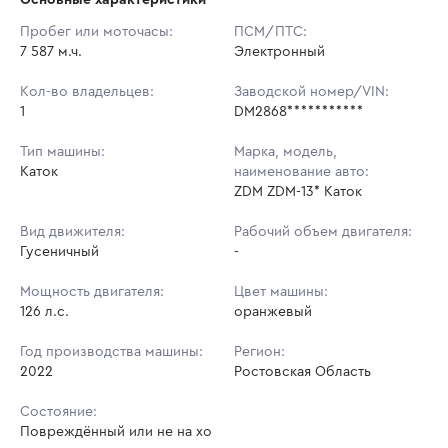
Начальная цена:
4 032 000 ₽
Пробег или моточасы:
ПСМ/ПТС:
7 587 м.ч.
Ставок не найдено
Электронный
Шаг торгов:
5 000 ₽
Пользователь не принимал участие
в аукционах
Кол-во владельцев:
Заводской номер/VIN:
Кол-во ставок:
-
1
DM2868***********
Регион:
Ростовская Область
Тип машины:
Марка, модель,
Каток
наименование авто:
ZDM ZDM-13* Каток
Вид движителя:
Рабочий объем двигателя:
Гусеничный
-
Мощность двигателя:
Цвет машины:
126 л.с.
оранжевый
Год производства машины:
Регион:
2022
Ростовская Область
Состояние:
Повреждённый или не на хо