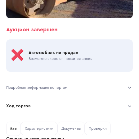
Аукцион завершен
Автомобиль не продан
Возможно скоро он появится вновь
Подробная информация по торгам
Начало торгов:
30.10.2025, 13:30 МСК
Ход торгов
Конец торгов:
30.10.2025, 16:47 МСК
Участник
Дата, МСК
Ставка
Характеристики
Документы
Проверки
Тип аукциона:
Все
Открытые торги
Основные характеристики