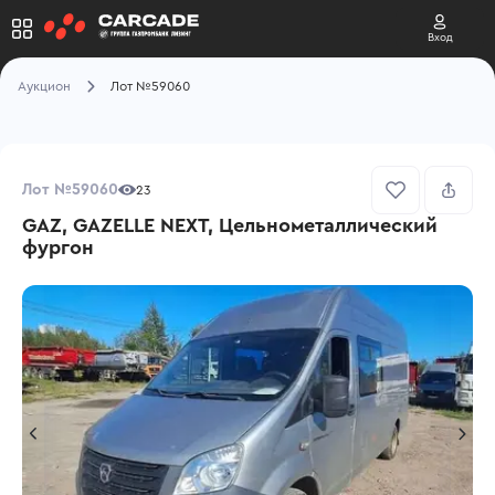
Вход
Аукцион
Лот №59060
Лот №59060
23
GAZ, GAZELLE NEXT, Цельнометаллический
фургон