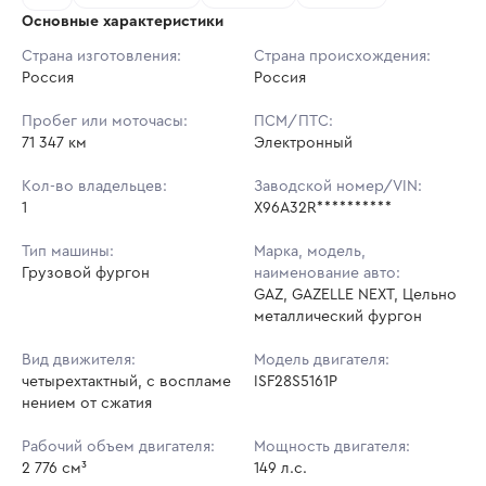
Основные характеристики
Начальная цена:
2 100 800 ₽
Страна изготовления:
Страна происхождения:
Россия
Ставок не найдено
Россия
Шаг торгов:
5 000 ₽
Пользователь не принимал участие
в аукционах
Пробег или моточасы:
ПСМ/ПТС:
Кол-во ставок:
-
71 347 км
Электронный
Регион:
Санкт-Петербург
Кол-во владельцев:
Заводской номер/VIN:
1
X96A32R**********
Тип машины:
Марка, модель,
Грузовой фургон
наименование авто:
GAZ, GAZELLE NEXT, Цельно
металлический фургон
Вид движителя:
Модель двигателя:
четырехтактный, с воспламе
ISF28S5161P
нением от сжатия
Рабочий объем двигателя:
Мощность двигателя:
2 776 см³
149 л.с.