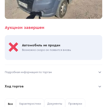
Аукцион завершен
Автомобиль не продан
Возможно скоро он появится вновь
Подробная информация по торгам
Начало торгов:
30.10.2025, 13:20 МСК
Ход торгов
Конец торгов:
30.10.2025, 16:47 МСК
Участник
Дата, МСК
Ставка
Характеристики
Документы
Проверки
Тип аукциона:
Все
Открытые торги