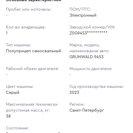
Начальная цена:
2 778 750 ₽
Пробег или моточасы:
ПСМ/ПТС:
-
Ставок не найдено
Электронный
Шаг торгов:
5 000 ₽
Пользователь не принимал участие
в аукционах
Кол-во владельцев:
Заводской номер/VIN:
Кол-во ставок:
-
1
Z0G9453**********
Регион:
Санкт-Петербург
Тип машины:
Марка, модель,
Полуприцеп самосвальный
наименование авто:
GRUNWALD 9453
Рабочий объем двигателя:
Мощность двигателя:
-
-
Цвет машины:
Год производства машины:
Серый
2023
Максимальная технически
Регион:
допустимая масса, кг:
Санкт-Петербург
38
Состояние: