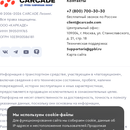
Контакты
+7
(
800
)
700-30-30
© 2006-2026 CARCADE Лизинг.
бесплатный звонок по России
Все права защищены.
client@carcade.com
ООО «КАРКАДЕ»
Центральный офис:
ИНН 3905019765
109004, г. Москва, ул. Станиславского,
ОГРН 1023900586181
д. 21, стр. 18
Техническая поддержка:
Supportoris@gpbl.ru
Карта сайта
Информация о транспортном средстве, участвующем в «Автоаукционе»,
включая сведения о его техническом состоянии, пробеге, наличии
повреждений, истории эксплуатации и иных характеристиках,
предоставляется продавцом исключительно в ознакомительных целях.
Платформа не несет ответственности за достоверность, точность и полноту
указанных данных, поскольку они основаны на информации,
предоставленной продавцом.
Мы используем cookie-файлы
Потенциальным покупателям рекомендуется самостоятельно проверять
Для функционирования сайта мы собираем cookie, данные об
состояние транспортного средства перед участием в торгах.
IP-адресе и местоположение пользователей.Продолжая
Размещение информации о лотах на сайте не является публичной офертой в