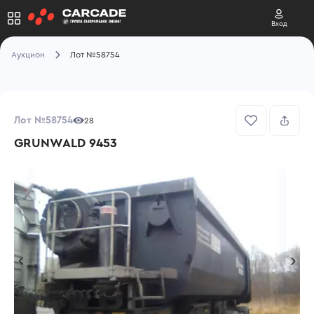
Вход
Аукцион
Лот №58754
Лот №58754
28
GRUNWALD 9453