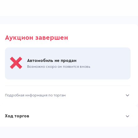
Аукцион завершен
Автомобиль не продан
Возможно скоро он появится вновь
Подробная информация по торгам
Начало торгов:
27.10.2025, 10:50 МСК
Ход торгов
Конец торгов:
30.10.2025, 10:34 МСК
Участник
Дата, МСК
Ставка
Тип аукциона:
Открытые торги