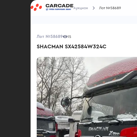
Аукцион
Лот №58689
Лот №58689
15
SHACMAN SX42584W324C