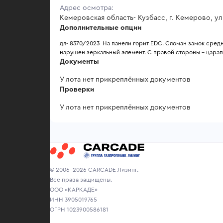
Адрес осмотра:
Кемеровская область- Кузбасс, г. Кемерово, ул
Дополнительные опции
дл- 8370/2023  На панели горит EDC. Сломан замок сред
нарушен зеркальный элемент. С правой стороны - царапи
Документы
У лота нет прикреплённых документов
Проверки
У лота нет прикреплённых документов
© 2006-2026 CARCADE Лизинг.
Все права защищены.
ООО «КАРКАДЕ»
ИНН 3905019765
ОГРН 1023900586181