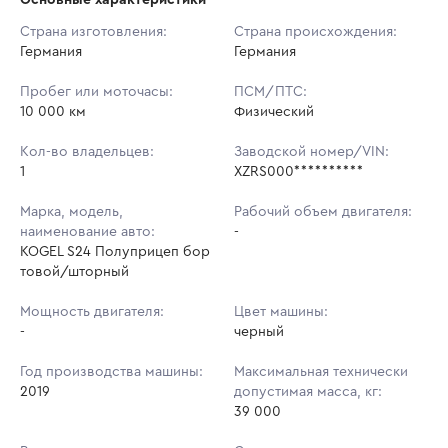
Начальная цена:
2 070 400 ₽
Страна изготовления:
Страна происхождения:
Германия
Ставок не найдено
Германия
Шаг торгов:
5 000 ₽
Пользователь не принимал участие
в аукционах
Пробег или моточасы:
ПСМ/ПТС:
Кол-во ставок:
-
10 000 км
Физический
Регион:
Саратовская Область
Кол-во владельцев:
Заводской номер/VIN:
1
XZRS000**********
Марка, модель,
Рабочий объем двигателя:
наименование авто:
-
KOGEL S24 Полуприцеп бор
товой/шторный
Мощность двигателя:
Цвет машины:
-
черный
Год производства машины:
Максимальная технически
2019
допустимая масса, кг:
39 000