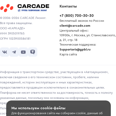
Контакты
+7
(
800
)
700-30-30
© 2006-2026 CARCADE Лизинг.
бесплатный звонок по России
Все права защищены.
client@carcade.com
ООО «КАРКАДЕ»
Центральный офис:
ИНН 3905019765
109004, г. Москва, ул. Станиславского,
ОГРН 1023900586181
д. 21, стр. 18
Техническая поддержка:
Supportoris@gpbl.ru
Карта сайта
Информация о транспортном средстве, участвующем в «Автоаукционе»,
включая сведения о его техническом состоянии, пробеге, наличии
повреждений, истории эксплуатации и иных характеристиках,
предоставляется продавцом исключительно в ознакомительных целях.
Платформа не несет ответственности за достоверность, точность и полноту
указанных данных, поскольку они основаны на информации,
предоставленной продавцом.
Мы используем cookie-файлы
Потенциальным покупателям рекомендуется самостоятельно проверять
Для функционирования сайта мы собираем cookie, данные об
состояние транспортного средства перед участием в торгах.