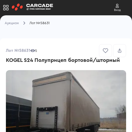
Вход
Аукцион
Лот №58631
Лот №58631
5
KOGEL S24 Полуприцеп бортовой/шторный