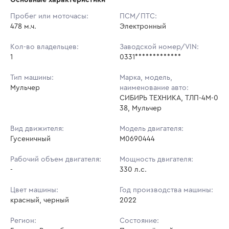
Начальная цена:
12 416 800 ₽
Пробег или моточасы:
ПСМ/ПТС:
478 м.ч.
Ставок не найдено
Электронный
Шаг торгов:
5 000 ₽
Пользователь не принимал участие
в аукционах
Кол-во владельцев:
Заводской номер/VIN:
Кол-во ставок:
-
1
0331*************
Регион:
Бурятия Республика
Тип машины:
Марка, модель,
Мульчер
наименование авто:
СИБИРЬ ТЕХНИКА, ТЛП-4М-0
38, Мульчер
Вид движителя:
Модель двигателя:
Гусеничный
М0690444
Рабочий объем двигателя:
Мощность двигателя:
-
330 л.с.
Цвет машины:
Год производства машины:
красный, черный
2022
Регион:
Состояние: