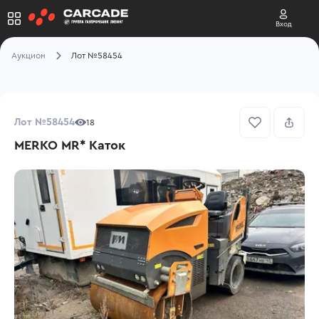
Вход
Аукцион
Лот №58454
Лот №58454
18
MERKO MR* Каток