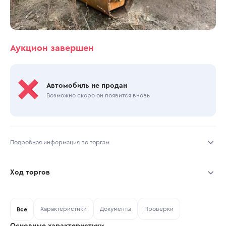
Аукцион завершен
Автомобиль не продан
Возможно скоро он появится вновь
Подробная информация по торгам
Начало торгов:
23.10.2025, 13:50 МСК
Ход торгов
Конец торгов:
30.10.2025, 11:02 МСК
Участник
Дата, МСК
Ставка
Характеристики
Документы
Проверки
Тип аукциона:
Все
Открытые торги
Основные характеристики