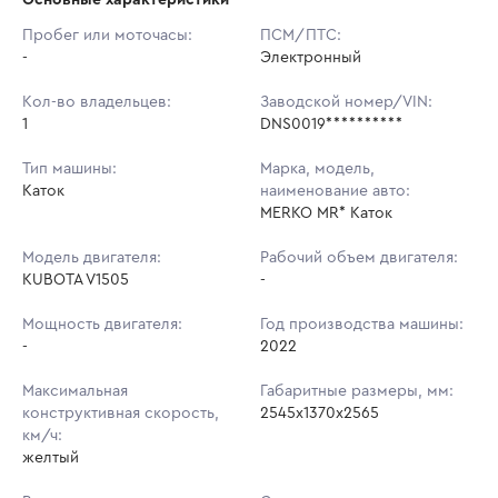
Начальная цена:
2 081 600 ₽
Пробег или моточасы:
ПСМ/ПТС:
-
Ставок не найдено
Электронный
Шаг торгов:
5 000 ₽
Пользователь не принимал участие
в аукционах
Кол-во владельцев:
Заводской номер/VIN:
Кол-во ставок:
-
1
DNS0019**********
Регион:
Курганская Область
Тип машины:
Марка, модель,
Каток
наименование авто:
MERKO MR* Каток
Модель двигателя:
Рабочий объем двигателя:
KUBOTA V1505
-
Мощность двигателя:
Год производства машины:
-
2022
Максимальная
Габаритные размеры, мм:
конструктивная скорость,
2545х1370х2565
км/ч:
желтый