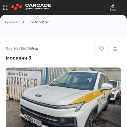
Вход
Аукцион
Лот №58402
Лот №58402
18
Москвич 3