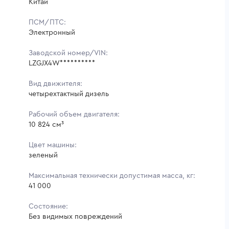
Китай
ПСМ/ПТС:
Электронный
Заводской номер/VIN:
LZGJX4W**********
Вид движителя:
четырехтактный дизель
Рабочий объем двигателя:
10 824 см³
Цвет машины:
зеленый
Максимальная технически допустимая масса, кг:
41 000
Состояние:
Без видимых повреждений