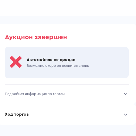
Аукцион завершен
Автомобиль не продан
Возможно скоро он появится вновь
Подробная информация по торгам
Начало торгов:
23.10.2025, 11:22 МСК
Ход торгов
Конец торгов:
30.10.2025, 10:14 МСК
Участник
Дата, МСК
Ставка
Тип аукциона:
Открытые торги