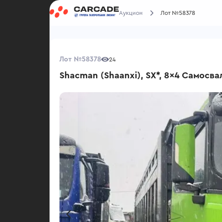
Аукцион
Лот №58378
Лот №58378
24
Shacman (Shaanxi), SX*, 8x4 Самосва