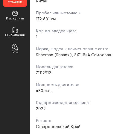
Китай
Аукцион
Пробег или моточасы:
Как купить
172 601 км
Кол-во владельцев:
О компании
1
Марка, модель, наименование авто:
FAQ
Shacman (Shaanxi), SX*, 8x4 Самосвал
Модель двигателя:
71112912
Мощность двигателя:
450 л.с.
Год производства машины:
2022
Регион:
Ставропольский Край