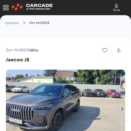
Вход
Аукцион
Лот №58318
Лот №58318
34
Jaecoo J8