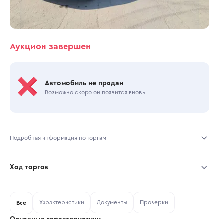
Аукцион завершен
Автомобиль не продан
Возможно скоро он появится вновь
Подробная информация по торгам
Начало торгов:
23.10.2025, 07:22 МСК
Ход торгов
Конец торгов:
30.10.2025, 10:38 МСК
Участник
Дата, МСК
Ставка
Характеристики
Документы
Проверки
Тип аукциона:
Все
Открытые торги
Основные характеристики