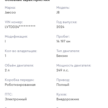
Начальная цена:
2 743 200 ₽
Марка:
Модель:
Jaecoo
Ставок не найдено
J8
Шаг торгов:
5 000 ₽
Пользователь не принимал участие
в аукционах
VIN номер:
Год выпуска:
Кол-во ставок:
-
LVTDD24**********
2024
Регион:
Саратовская Область
Модификация:
Пробег:
I
14 197 км
Кол-во владельцев:
Тип двигателя:
1
Бензин
Объём двигателя:
Мощность двигателя:
2 л
249 л.с.
Коробка передач:
Привод:
Роботизированная
Полный
ПТС:
Кузов:
Электронный
Внедорожник