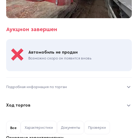
Аукцион завершен
Автомобиль не продан
Возможно скоро он появится вновь
Подробная информация по торгам
Начало торгов:
20.10.2025, 17:40 МСК
Ход торгов
Конец торгов:
30.10.2025, 10:28 МСК
Участник
Дата, МСК
Ставка
Характеристики
Документы
Проверки
Тип аукциона:
Все
Открытые торги
Основные характеристики