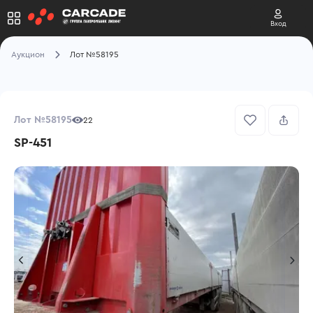
Вход
Аукцион
Лот №58195
Лот №58195
22
SP-451