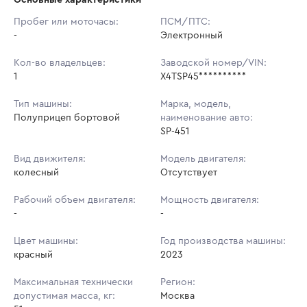
Начальная цена:
3 545 600 ₽
Пробег или моточасы:
ПСМ/ПТС:
-
Ставок не найдено
Электронный
Шаг торгов:
5 000 ₽
Пользователь не принимал участие
в аукционах
Кол-во владельцев:
Заводской номер/VIN:
Кол-во ставок:
-
1
X4TSP45**********
Регион:
Москва
Тип машины:
Марка, модель,
Полуприцеп бортовой
наименование авто:
SP-451
Вид движителя:
Модель двигателя:
колесный
Отсутствует
Рабочий объем двигателя:
Мощность двигателя:
-
-
Цвет машины:
Год производства машины:
красный
2023
Максимальная технически
Регион:
допустимая масса, кг:
Москва