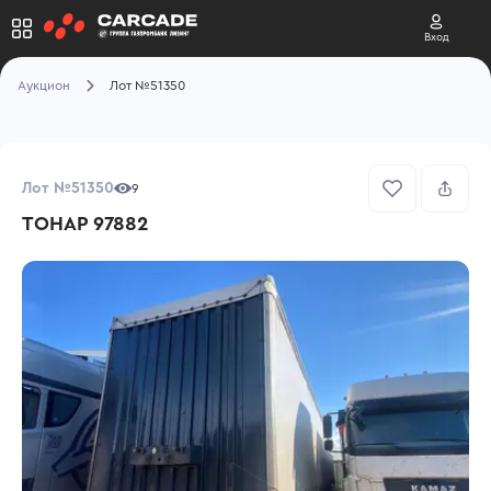
Вход
Аукцион
Лот №51350
Лот №51350
9
ТОНАР 97882