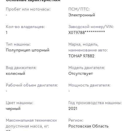
Начальная цена:
1 988 800 ₽
Пробег или моточасы:
ПСМ/ПТС:
-
Ставок не найдено
Электронный
Шаг торгов:
5 000 ₽
Пользователь не принимал участие
в аукционах
Кол-во владельцев:
Заводской номер/VIN:
Кол-во ставок:
-
1
X0T9788**********
Регион:
Ростовская Область
Тип машины:
Марка, модель,
Полуприцеп шторный
наименование авто:
ТОНАР 97882
Вид движителя:
Модель двигателя:
колесный
Отсутствует
Рабочий объем двигателя:
Мощность двигателя:
-
-
Цвет машины:
Год производства машины:
черный
2021
Максимальная технически
Регион:
допустимая масса, кг:
Ростовская Область