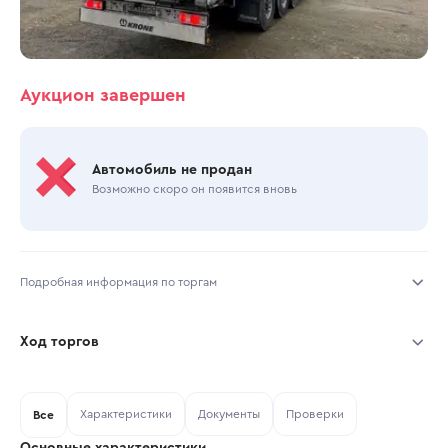
Аукцион завершен
Автомобиль не продан
Возможно скоро он появится вновь
Подробная информация по торгам
Начало торгов:
19.06.2025, 11:08 МСК
Ход торгов
Конец торгов:
24.06.2025, 17:49 МСК
Участник
Дата, МСК
Ставка
Характеристики
Документы
Проверки
Тип аукциона:
Все
Открытые торги
Основные характеристики