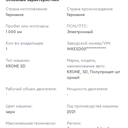
Начальная цена:
2 632 800 ₽
Страна изготовления:
Страна происхождения:
Германия
Ставок не найдено
Германия
Шаг торгов:
5 000 ₽
Пользователь не принимал участие
в аукционах
Пробег или моточасы:
ПСМ/ПТС:
Кол-во ставок:
-
1 000 км
Электронный
Регион:
Ставропольский Край
Кол-во владельцев:
Заводской номер/VIN:
1
WKESD00**********
Тип машины:
Марка, модель,
KRONE SD
наименование авто:
KRONE, SD, Полуприцеп шт
орный
Рабочий объем двигателя:
Мощность двигателя:
-
-
Цвет машины:
Год производства машины:
черн
2021
Максимальная технически
Регион: