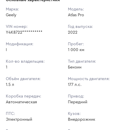
Начальная цена:
1 232 000 ₽
Марка:
Модель:
Geely
Ставок не найдено
Atlas Pro
Шаг торгов:
5 000 ₽
Пользователь не принимал участие
в аукционах
VIN номер:
Год выпуска:
Кол-во ставок:
-
Y4K8722**********
2022
Регион:
Москва
Модификация:
Пробег:
I
1 000 км
Кол-во владельцев:
Тип двигателя:
1
Бензин
Объём двигателя:
Мощность двигателя:
1.5 л
177 л.с.
Коробка передач:
Привод:
Автоматическая
Передний
ПТС:
Кузов:
Электронный
Внедорожник