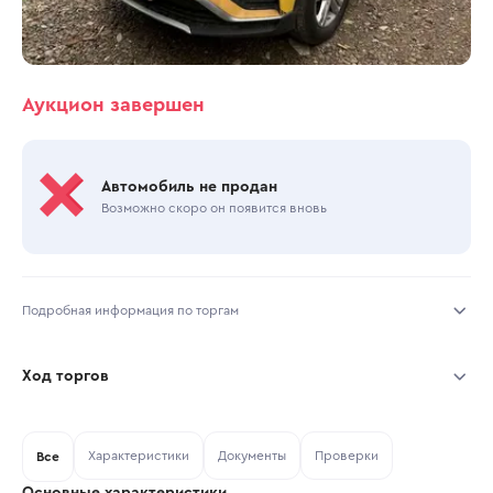
Аукцион завершен
Автомобиль не продан
Возможно скоро он появится вновь
Подробная информация по торгам
Начало торгов:
08.05.2025, 14:16 МСК
Ход торгов
Конец торгов:
12.05.2025, 16:35 МСК
Участник
Дата, МСК
Ставка
Характеристики
Документы
Проверки
Тип аукциона:
Все
Открытые торги
Основные характеристики