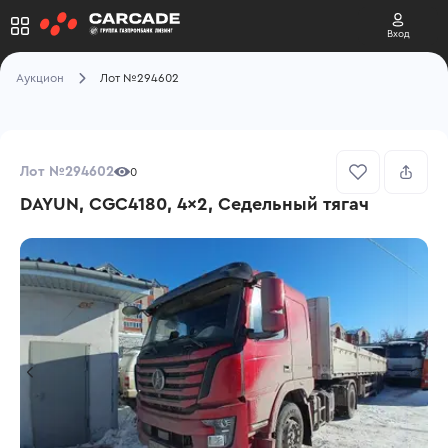
Вход
Аукцион
Лот №294602
Лот №294602
0
DAYUN, CGC4180, 4x2, Седельный тягач