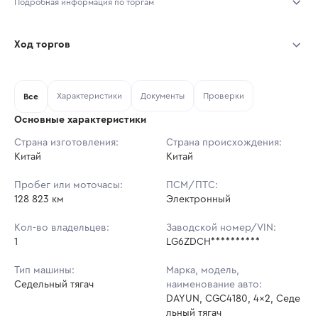
Подробная информация по торгам
Начало торгов:
04.08.2026, 13:07 МСК
Ход торгов
Конец торгов:
07.08.2026, 13:07 МСК
Участник
Дата, МСК
Ставка
Характеристики
Документы
Проверки
Тип аукциона:
Все
Открытые торги
Основные характеристики
Начальная цена:
3 942 912 ₽
Страна изготовления:
Страна происхождения:
Китай
Ставок не найдено
Китай
Шаг торгов:
39 429 ₽
Пользователь не принимал участие
в аукционах
Пробег или моточасы:
ПСМ/ПТС:
Кол-во ставок:
-
128 823 км
Электронный
Регион:
Томская Область
Кол-во владельцев:
Заводской номер/VIN:
1
LG6ZDCH**********
Тип машины:
Марка, модель,
Седельный тягач
наименование авто:
DAYUN, CGC4180, 4x2, Седе
льный тягач