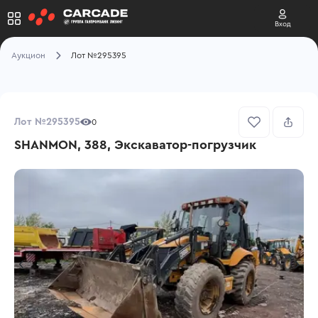
Вход
Аукцион
Лот №295395
Лот №295395
0
SHANMON, 388, Экскаватор-погрузчик