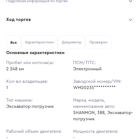
Подробная информация по торгам
Начало торгов:
05.08.2026, 11:52 МСК
Ход торгов
Конец торгов:
12.08.2026, 11:52 МСК
Участник
Дата, МСК
Ставка
Характеристики
Документы
Проверки
Тип аукциона:
Все
Открытые торги
Основные характеристики
Начальная цена:
2 698 950 ₽
Пробег или моточасы:
ПСМ/ПТС:
2 248 км
Ставок не найдено
Электронный
Шаг торгов:
26 990 ₽
Пользователь не принимал участие
в аукционах
Кол-во владельцев:
Заводской номер/VIN:
Кол-во ставок:
-
1
WM20235**********
Регион:
Санкт-Петербург
Тип машины:
Марка, модель,
Экскаватор-погрузчик
наименование авто:
SHANMON, 388, Экскаватор-
погрузчик
Рабочий объем двигателя:
Мощность двигателя:
-
-