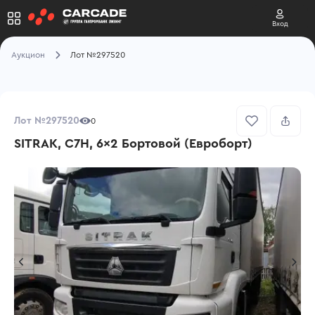
Вход
Аукцион
Лот №297520
Лот №297520
0
SITRAK, C7H, 6x2 Бортовой (Евроборт)