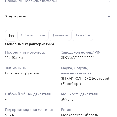
Подробная информация по торгам
Начало торгов:
07.08.2026, 11:28 МСК
Ход торгов
Конец торгов:
14.08.2026, 11:28 МСК
Участник
Дата, МСК
Ставка
Характеристики
Документы
Проверки
Тип аукциона:
Все
Открытые торги
Основные характеристики
Начальная цена:
8 535 390 ₽
Пробег или моточасы:
Заводской номер/VIN:
143 105 км
Ставок не найдено
XD273ZZ**********
Шаг торгов:
85 354 ₽
Пользователь не принимал участие
в аукционах
Тип машины:
Марка, модель,
Кол-во ставок:
-
Бортовой грузовик
наименование авто:
SITRAK, C7H, 6x2 Бортовой
Регион:
Московская Область
(Евроборт)
Рабочий объем двигателя:
Мощность двигателя:
-
399 л.с.
Год производства машины:
Регион:
2024
Московская Область