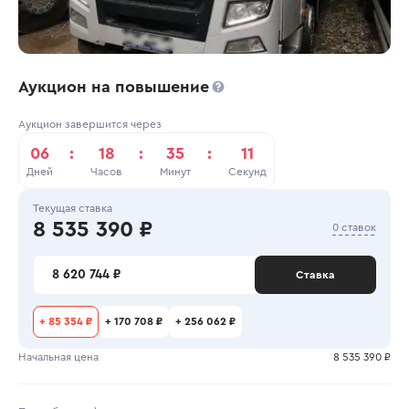
Аукцион на повышение
Аукцион завершится через
06
:
18
:
35
:
11
Дней
Часов
Минут
Секунд
Текущая ставка
8 535 390 ₽
0 ставок
8 620 744 ₽
Ставка
+
85 354 ₽
+
170 708 ₽
+
256 062 ₽
Начальная цена
8 535 390 ₽