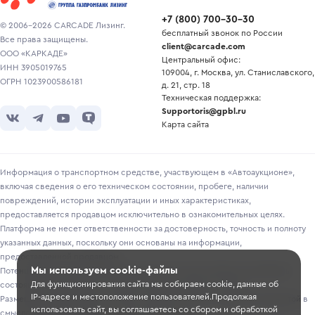
+7
(
800
)
700-30-30
© 2006-2026 CARCADE Лизинг.
бесплатный звонок по России
Все права защищены.
client@carcade.com
ООО «КАРКАДЕ»
Центральный офис:
ИНН 3905019765
109004, г. Москва, ул. Станиславского,
ОГРН 1023900586181
д. 21, стр. 18
Техническая поддержка:
Supportoris@gpbl.ru
Карта сайта
Информация о транспортном средстве, участвующем в «Автоаукционе»,
включая сведения о его техническом состоянии, пробеге, наличии
повреждений, истории эксплуатации и иных характеристиках,
предоставляется продавцом исключительно в ознакомительных целях.
Платформа не несет ответственности за достоверность, точность и полноту
указанных данных, поскольку они основаны на информации,
предоставленной продавцом.
Мы используем cookie-файлы
Потенциальным покупателям рекомендуется самостоятельно проверять
Для функционирования сайта мы собираем cookie, данные об
состояние транспортного средства перед участием в торгах.
IP-адресе и местоположение пользователей.Продолжая
Размещение информации о лотах на сайте не является публичной офертой в
использовать сайт, вы соглашаетесь со сбором и обработкой
смысле, предусмотренном ст. 435-437 ГК РФ.