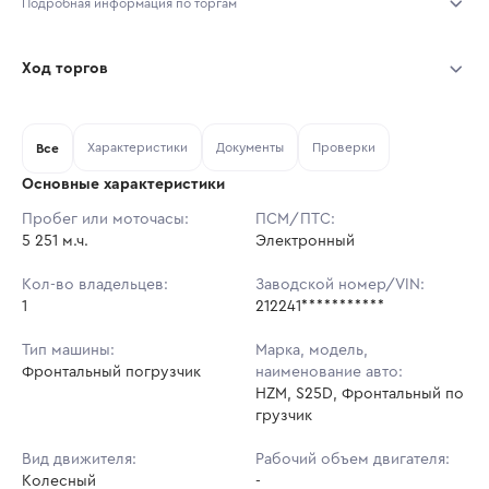
Подробная информация по торгам
Начало торгов:
07.08.2026, 11:02 МСК
Ход торгов
Конец торгов:
14.08.2026, 11:02 МСК
Участник
Дата, МСК
Ставка
Характеристики
Документы
Проверки
Тип аукциона:
Все
Открытые торги
Основные характеристики
Начальная цена:
1 359 900 ₽
Пробег или моточасы:
ПСМ/ПТС:
5 251 м.ч.
Ставок не найдено
Электронный
Шаг торгов:
13 599 ₽
Пользователь не принимал участие
в аукционах
Кол-во владельцев:
Заводской номер/VIN:
Кол-во ставок:
-
1
212241***********
Регион:
Ярославская Область
Тип машины:
Марка, модель,
Фронтальный погрузчик
наименование авто:
HZM, S25D, Фронтальный по
грузчик
Вид движителя:
Рабочий объем двигателя:
Колесный
-