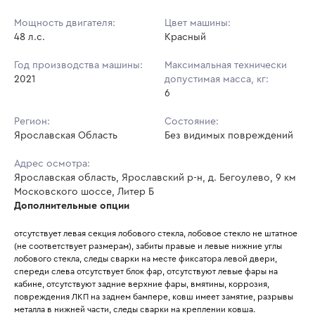
Мощность двигателя:
Цвет машины:
48 л.с.
Красный
Год производства машины:
Максимальная технически
2021
допустимая масса, кг:
6
Регион:
Состояние:
Ярославская Область
Без видимых повреждений
Адрес осмотра:
Ярославская область, Ярославский р-н, д. Бегоулево, 9 км
Московского шоссе, Литер Б
Дополнительные опции
отсутствует левая секция лобового стекла, лобовое стекло не штатное 
(не соответствует размерам), забиты правые и левые нижние углы 
лобового стекла, следы сварки на месте фиксатора левой двери, 
спереди слева отсутствует блок фар, отсутствуют левые фары на 
кабине, отсутствуют задние верхние фары, вмятины, коррозия, 
повреждения ЛКП на заднем бампере, ковш имеет замятие, разрывы 
металла в нижней части, следы сварки на креплении ковша. 