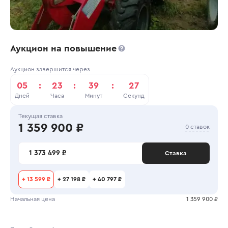
Аукцион на повышение
Аукцион завершится через
05
:
23
:
39
:
27
Дней
Часа
Минут
Секунд
Текущая ставка
1 359 900 ₽
0 ставок
1 373 499 ₽
Ставка
+
13 599 ₽
+
27 198 ₽
+
40 797 ₽
Начальная цена
1 359 900 ₽