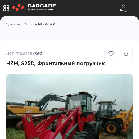
Вход
Аукцион
Лот №297389
Лот №297389
0
HZM, S25D, Фронтальный погрузчик