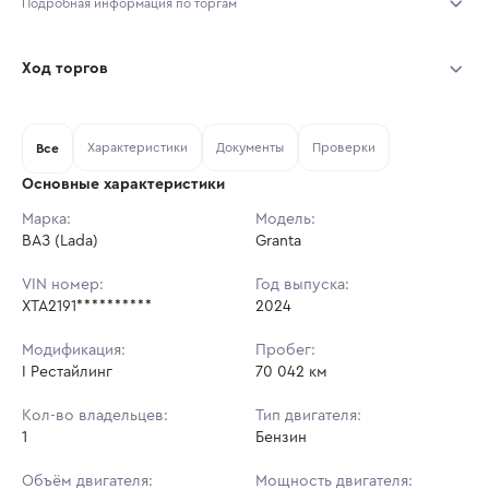
Подробная информация по торгам
Начало торгов:
05.08.2026, 10:10 МСК
Ход торгов
Конец торгов:
12.08.2026, 10:10 МСК
Участник
Дата, МСК
Ставка
Характеристики
Документы
Проверки
Тип аукциона:
Все
Открытые торги
Основные характеристики
Начальная цена:
793 000 ₽
Марка:
Модель:
ВАЗ (Lada)
Ставок не найдено
Granta
Шаг торгов:
7 930 ₽
Пользователь не принимал участие
в аукционах
VIN номер:
Год выпуска:
Кол-во ставок:
-
XTA2191**********
2024
Регион:
Новосибирская Область
Модификация:
Пробег:
I Рестайлинг
70 042 км
Кол-во владельцев:
Тип двигателя:
1
Бензин
Объём двигателя:
Мощность двигателя: