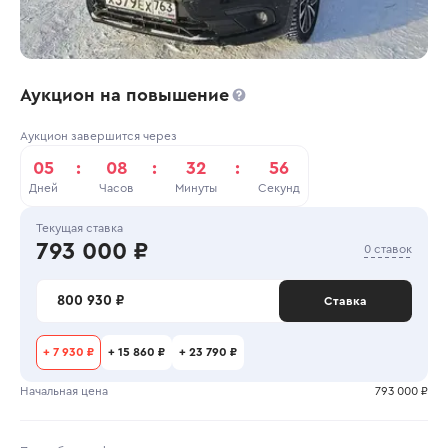
Аукцион на повышение
Аукцион завершится через
05
:
08
:
32
:
56
Дней
Часов
Минуты
Секунд
Текущая ставка
793 000 ₽
0 ставок
800 930 ₽
Ставка
+
7 930 ₽
+
15 860 ₽
+
23 790 ₽
Начальная цена
793 000 ₽