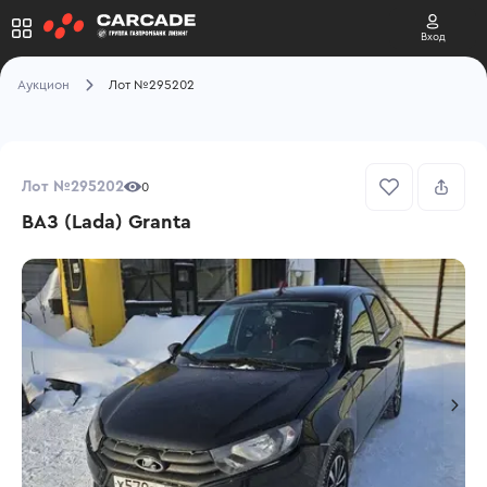
Вход
Аукцион
Лот №295202
Лот №295202
0
ВАЗ (Lada) Granta