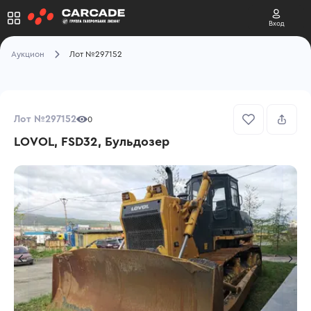
Вход
Аукцион
Лот №297152
Лот №297152
0
LOVOL, FSD32, Бульдозер