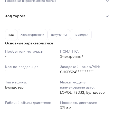
Подробная информация по торгам
Начало торгов:
07.08.2026, 10:24 МСК
Ход торгов
Конец торгов:
14.08.2026, 10:24 МСК
Участник
Дата, МСК
Ставка
Характеристики
Документы
Проверки
Тип аукциона:
Все
Открытые торги
Основные характеристики
Начальная цена:
18 519 000 ₽
Пробег или моточасы:
ПСМ/ПТС:
-
Ставок не найдено
Электронный
Шаг торгов:
18 519 ₽
Пользователь не принимал участие
в аукционах
Кол-во владельцев:
Заводской номер/VIN:
Кол-во ставок:
-
1
CHSD32A**********
Регион:
Магаданская Область
Тип машины:
Марка, модель,
Бульдозер
наименование авто:
LOVOL, FSD32, Бульдозер
Рабочий объем двигателя:
Мощность двигателя:
-
371 л.с.