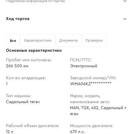
Подробная информация по торгам
Начало торгов:
06.08.2026, 11:42 МСК
Ход торгов
Конец торгов:
13.08.2026, 11:42 МСК
Участник
Дата, МСК
Ставка
Характеристики
Документы
Проверки
Тип аукциона:
Все
Открытые торги
Основные характеристики
Начальная цена:
11 854 800 ₽
Пробег или моточасы:
ПСМ/ПТС:
266 500 км
Ставок не найдено
Электронный
Шаг торгов:
118 548 ₽
Пользователь не принимал участие
в аукционах
Кол-во владельцев:
Заводской номер/VIN:
Кол-во ставок:
-
1
WMA06KZ**********
Регион:
Самарская Область
Тип машины:
Марка, модель,
Седельный тягач
наименование авто:
MAN, TGX, 4X2, Седельный т
ягач
Рабочий объем двигателя:
Мощность двигателя:
12 л
479 л.с.