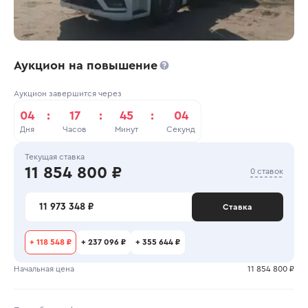
Аукцион на повышение
Аукцион завершится через
04
:
17
:
45
:
04
Дня
Часов
Минут
Секунд
Текущая ставка
11 854 800 ₽
0 ставок
11 973 348 ₽
Ставка
+
118 548 ₽
+
237 096 ₽
+
355 644 ₽
Начальная цена
11 854 800 ₽