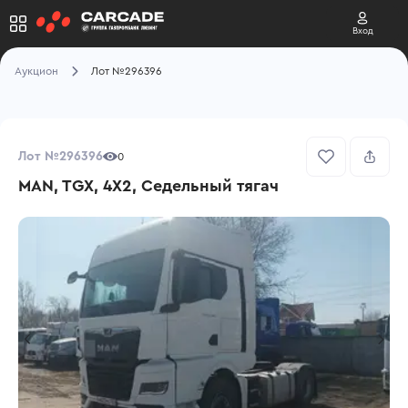
Вход
Аукцион
Лот №296396
Лот №296396
0
MAN, TGX, 4X2, Седельный тягач