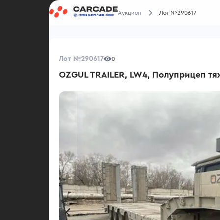
Аукцион
Лот №290617
Лот №290617
0
OZGUL TRAILER, LW4, Полуприцеп тя