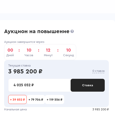
Аукцион на повышение
Аукцион завершится через
00
:
10
:
12
:
10
Дней
Часов
Минут
Секунд
Текущая ставка
3 985 200 ₽
0 ставок
4 025 052 ₽
Ставка
+
39 852 ₽
+
79 704 ₽
+
119 556 ₽
Начальная цена
3 985 200 ₽