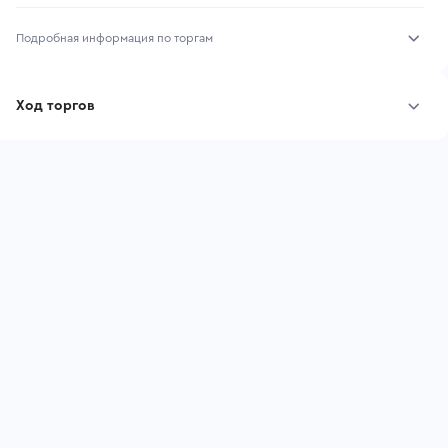
Подробная информация по торгам
Начало торгов:
31.07.2026, 10:14 МСК
Ход торгов
Конец торгов:
07.08.2026, 10:14 МСК
Участник
Дата, МСК
Ставка
Тип аукциона:
Открытые торги
Начальная цена:
3 985 200 ₽
Шаг торгов:
39 852 ₽
Ставок не найдено
Пользователь не принимал участие
Кол-во ставок:
-
в аукционах
Регион:
Хакасия Республика