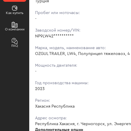
Турция
Пробег или моточасы:
Как купить
-
О компании
Заводской номер/VIN:
NP9LW42**********
FAQ
Марка, модель, наименование авто:
OZGUL TRAILER, LW4, Полуприцеп тяжеловоз, 4
Мощность двигателя:
-
Год производства машины:
2023
Регион:
Хакасия Республика
Адрес осмотра:
Республика Хакасия, г. Черногорск, ул. Энергет
Дополнительные опции