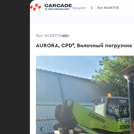
Аукцион
Лот №297115
Лот №297115
0
AURORA, CPD*, Вилочный погрузчик