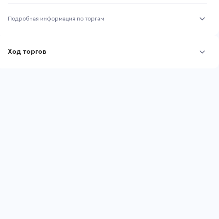
Подробная информация по торгам
Начало торгов:
07.08.2026, 10:16 МСК
Ход торгов
Конец торгов:
14.08.2026, 10:16 МСК
Участник
Дата, МСК
Ставка
Тип аукциона:
Открытые торги
Начальная цена:
875 000 ₽
Шаг торгов:
8 750 ₽
Ставок не найдено
Пользователь не принимал участие
Кол-во ставок:
-
в аукционах
Регион:
Краснодарский Край