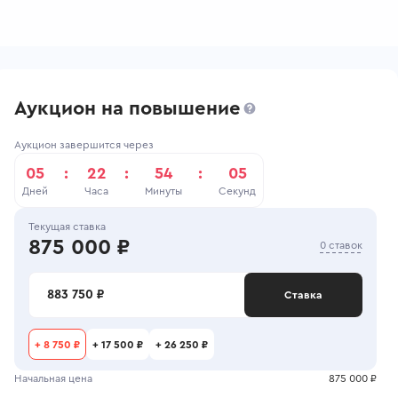
Аукцион на повышение
Аукцион завершится через
05
:
22
:
54
:
05
Дней
Часа
Минуты
Секунд
Текущая ставка
875 000 ₽
0 ставок
883 750 ₽
Ставка
+
8 750 ₽
+
17 500 ₽
+
26 250 ₽
Начальная цена
875 000 ₽