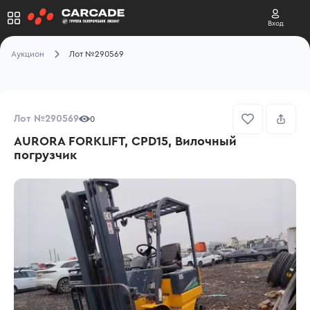
Вход
Аукцион
Лот №290569
Лот №290569
0
AURORA FORKLIFT, CPD15, Вилочный
погрузчик