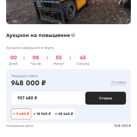
Аукцион на повышение
Аукцион завершится через
00
:
08
:
55
:
44
Дней
Часов
Минут
Секунд
Текущая ставка
948 000 ₽
0 ставок
957 480 ₽
Ставка
+
9 480 ₽
+
18 960 ₽
+
28 440 ₽
Начальная цена
948 000 ₽