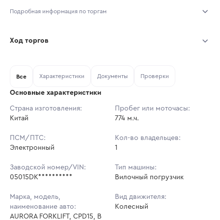
Подробная информация по торгам
Начало торгов:
31.07.2026, 10:04 МСК
Ход торгов
Конец торгов:
07.08.2026, 10:04 МСК
Участник
Дата, МСК
Ставка
Характеристики
Документы
Проверки
Тип аукциона:
Все
Открытые торги
Основные характеристики
Начальная цена:
948 000 ₽
Страна изготовления:
Пробег или моточасы:
Китай
Ставок не найдено
774 м.ч.
Шаг торгов:
9 480 ₽
Пользователь не принимал участие
в аукционах
ПСМ/ПТС:
Кол-во владельцев:
Кол-во ставок:
-
Электронный
1
Регион:
Краснодарский Край
Заводской номер/VIN:
Тип машины:
05015DK**********
Вилочный погрузчик
Марка, модель,
Вид движителя:
наименование авто:
Колесный
AURORA FORKLIFT, CPD15, В