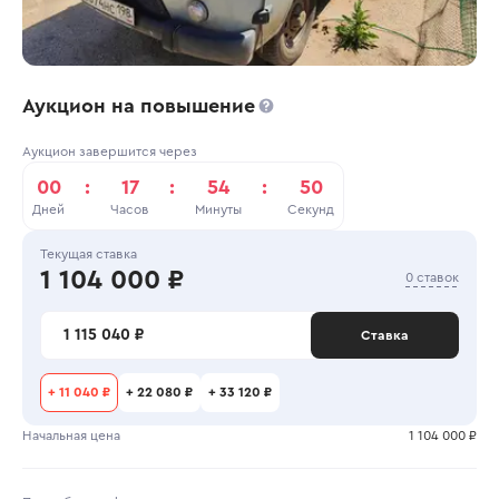
Аукцион на повышение
Аукцион завершится через
00
:
17
:
54
:
50
Дней
Часов
Минуты
Секунд
Текущая ставка
1 104 000 ₽
0 ставок
1 115 040 ₽
Ставка
+
11 040 ₽
+
22 080 ₽
+
33 120 ₽
Начальная цена
1 104 000 ₽