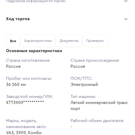
Подробная информация по торгам
Начало торгов:
03.08.2026, 10:10 МСК
Ход торгов
Конец торгов:
10.08.2026, 10:10 МСК
Участник
Дата, МСК
Ставка
Характеристики
Документы
Проверки
Тип аукциона:
Все
Открытые торги
Основные характеристики
Начальная цена:
1 104 000 ₽
Страна изготовления:
Страна происхождения:
Россия
Ставок не найдено
Россия
Шаг торгов:
11 040 ₽
Пользователь не принимал участие
в аукционах
Пробег или моточасы:
ПСМ/ПТС:
Кол-во ставок:
-
36 260 км
Электронный
Регион:
Ульяновская Область
Заводской номер/VIN:
Тип машины:
XTT3909**********
Легкий коммерческий транс
порт
Марка, модель,
Рабочий объем двигателя:
наименование авто:
-
УАЗ, 3909, Комби