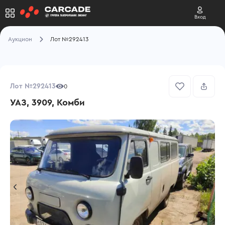
Вход
Аукцион
Лот №292413
Лот №292413
0
УАЗ, 3909, Комби