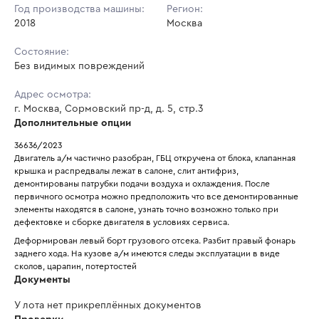
Год производства машины:
Регион:
2018
Москва
Состояние:
Без видимых повреждений
Адрес осмотра:
г. Москва, Сормовский пр-д, д. 5, стр.3
Дополнительные опции
36636/2023
Двигатель а/м частично разобран, ГБЦ откручена от блока, клапанная 
крышка и распредвалы лежат в салоне, слит антифриз, 
демонтированы патрубки подачи воздуха и охлаждения. После 
первичного осмотра можно предположить что все демонтированные 
элементы находятся в салоне, узнать точно возможно только при 
дефектовке и сборке двигателя в условиях сервиса.
Деформирован левый борт грузового отсека. Разбит правый фонарь 
заднего хода. На кузове а/м имеются следы эксплуатации в виде 
сколов, царапин, потертостей
Документы
У лота нет прикреплённых документов