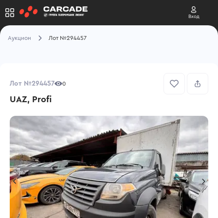
Вход
Аукцион
Лот №294457
Лот №294457
0
UAZ, Profi