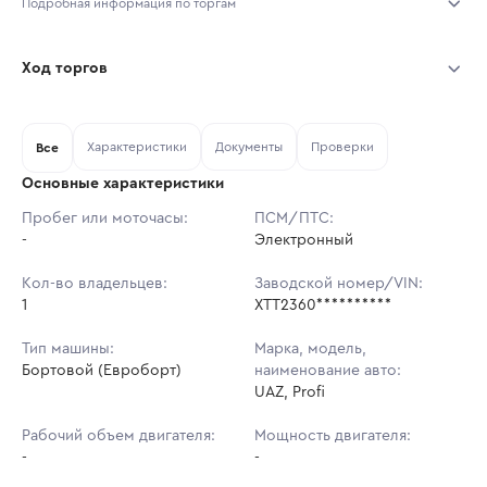
Подробная информация по торгам
Начало торгов:
04.08.2026, 12:00 МСК
Ход торгов
Конец торгов:
11.08.2026, 12:00 МСК
Участник
Дата, МСК
Ставка
Характеристики
Документы
Проверки
Тип аукциона:
Все
Открытые торги
Основные характеристики
Начальная цена:
409 360 ₽
Пробег или моточасы:
ПСМ/ПТС:
-
Ставок не найдено
Электронный
Шаг торгов:
5 000 ₽
Пользователь не принимал участие
в аукционах
Кол-во владельцев:
Заводской номер/VIN:
Кол-во ставок:
-
1
XTT2360**********
Регион:
Москва
Тип машины:
Марка, модель,
Бортовой (Евроборт)
наименование авто:
UAZ, Profi
Рабочий объем двигателя:
Мощность двигателя:
-
-