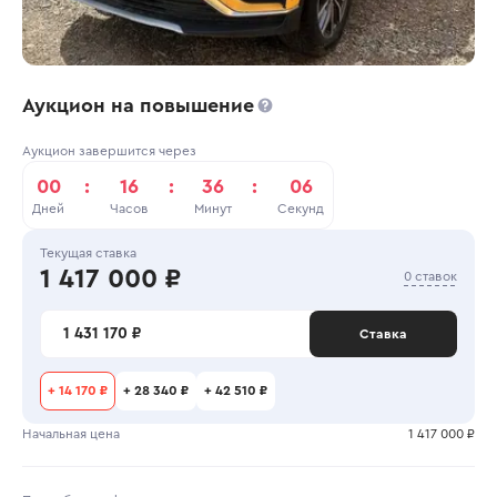
Аукцион на повышение
Аукцион завершится через
00
:
16
:
36
:
06
Дней
Часов
Минут
Секунд
Текущая ставка
1 417 000 ₽
0 ставок
1 431 170 ₽
Ставка
+
14 170 ₽
+
28 340 ₽
+
42 510 ₽
Начальная цена
1 417 000 ₽