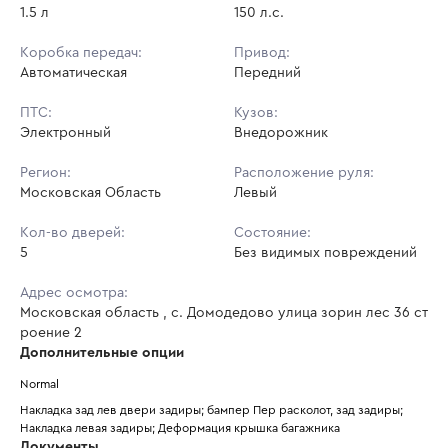
1.5 л
150 л.с.
Коробка передач:
Привод:
Автоматическая
Передний
ПТС:
Кузов:
Электронный
Внедорожник
Регион:
Расположение руля:
Московская Область
Левый
Кол-во дверей:
Состояние:
5
Без видимых повреждений
Адрес осмотра:
Московская область , с. Домодедово улица зорин лес 36 ст
роение 2
Дополнительные опции
Normal
Накладка зад лев двери задиры; бампер Пер расколот, зад задиры; 
Накладка левая задиры; Деформация крышка багажника
Документы