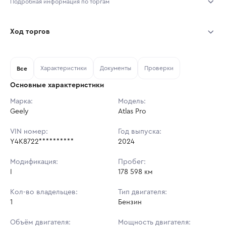
Подробная информация по торгам
Начало торгов:
03.08.2026, 10:14 МСК
Ход торгов
Конец торгов:
10.08.2026, 10:14 МСК
Участник
Дата, МСК
Ставка
Характеристики
Документы
Проверки
Тип аукциона:
Все
Открытые торги
Основные характеристики
Начальная цена:
1 417 000 ₽
Марка:
Модель:
Geely
Ставок не найдено
Atlas Pro
Шаг торгов:
14 170 ₽
Пользователь не принимал участие
в аукционах
VIN номер:
Год выпуска:
Кол-во ставок:
-
Y4K8722**********
2024
Регион:
Московская Область
Модификация:
Пробег:
I
178 598 км
Кол-во владельцев:
Тип двигателя:
1
Бензин
Объём двигателя:
Мощность двигателя: