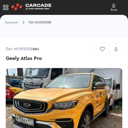
Вход
Аукцион
Лот №292508
Лот №292508
0
Geely Atlas Pro