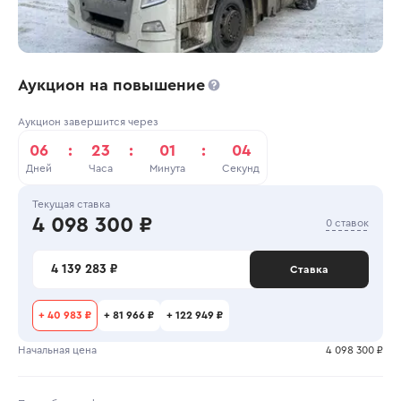
Аукцион на повышение
Аукцион завершится через
06
:
23
:
01
:
04
Дней
Часа
Минута
Секунд
Текущая ставка
4 098 300 ₽
0 ставок
4 139 283 ₽
Ставка
+
40 983 ₽
+
81 966 ₽
+
122 949 ₽
Начальная цена
4 098 300 ₽