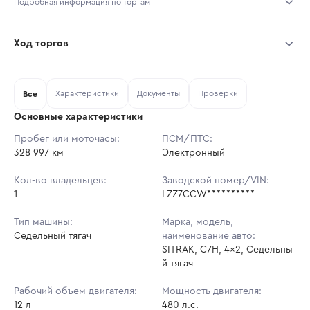
Подробная информация по торгам
Начало торгов:
07.08.2026, 08:10 МСК
Ход торгов
Конец торгов:
14.08.2026, 08:10 МСК
Участник
Дата, МСК
Ставка
Характеристики
Документы
Проверки
Тип аукциона:
Все
Открытые торги
Основные характеристики
Начальная цена:
4 098 300 ₽
Пробег или моточасы:
ПСМ/ПТС:
328 997 км
Ставок не найдено
Электронный
Шаг торгов:
40 983 ₽
Пользователь не принимал участие
в аукционах
Кол-во владельцев:
Заводской номер/VIN:
Кол-во ставок:
-
1
LZZ7CCW**********
Регион:
Алтайский Край
Тип машины:
Марка, модель,
Седельный тягач
наименование авто:
SITRAK, C7H, 4x2, Седельны
й тягач
Рабочий объем двигателя:
Мощность двигателя:
12 л
480 л.с.