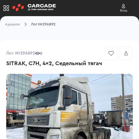
Вход
Аукцион
Лот №296892
Лот №296892
0
SITRAK, C7H, 4x2, Седельный тягач