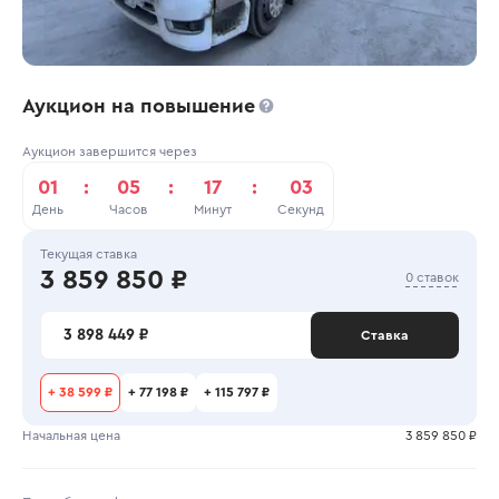
Аукцион на повышение
Аукцион завершится через
01
:
05
:
17
:
03
День
Часов
Минут
Секунд
Текущая ставка
3 859 850 ₽
0 ставок
3 898 449 ₽
Ставка
+
38 599 ₽
+
77 198 ₽
+
115 797 ₽
Начальная цена
3 859 850 ₽