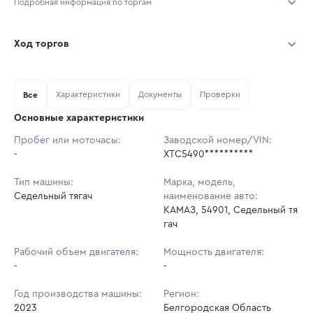
Подробная информация по торгам
Начало торгов:
31.07.2026, 12:40 МСК
Ход торгов
Конец торгов:
07.08.2026, 12:40 МСК
Участник
Дата, МСК
Ставка
Характеристики
Документы
Проверки
Тип аукциона:
Все
Открытые торги
Основные характеристики
Начальная цена:
3 859 850 ₽
Пробег или моточасы:
Заводской номер/VIN:
-
Ставок не найдено
XTC5490**********
Шаг торгов:
38 599 ₽
Пользователь не принимал участие
в аукционах
Тип машины:
Марка, модель,
Кол-во ставок:
-
Седельный тягач
наименование авто:
КАМАЗ, 54901, Седельный тя
Регион:
Белгородская Область
гач
Рабочий объем двигателя:
Мощность двигателя:
-
-
Год производства машины:
Регион:
2023
Белгородская Область