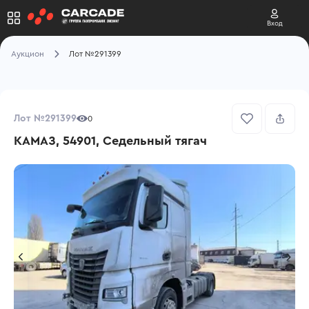
Вход
Аукцион
Лот №291399
Лот №291399
0
КАМАЗ, 54901, Седельный тягач