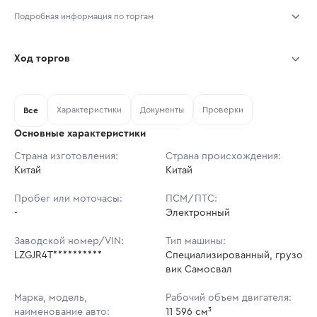
Подробная информация по торгам
Начало торгов:
07.08.2026, 07:12 МСК
Ход торгов
Конец торгов:
14.08.2026, 07:12 МСК
Участник
Дата, МСК
Ставка
Характеристики
Документы
Проверки
Тип аукциона:
Все
Открытые торги
Основные характеристики
Начальная цена:
2 879 766 ₽
Страна изготовления:
Страна происхождения:
Китай
Ставок не найдено
Китай
Шаг торгов:
28 798 ₽
Пользователь не принимал участие
в аукционах
Пробег или моточасы:
ПСМ/ПТС:
Кол-во ставок:
-
-
Электронный
Регион:
Новосибирская Область
Заводской номер/VIN:
Тип машины:
LZGJR4T**********
Специализированный, грузо
вик Самосвал
Марка, модель,
Рабочий объем двигателя:
наименование авто:
11 596 см³