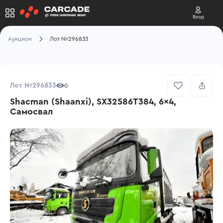
Вход
Аукцион
Лот №296833
Лот №296833
0
Shacman (Shaanxi), SX32586T384, 6x4,
Самосвал