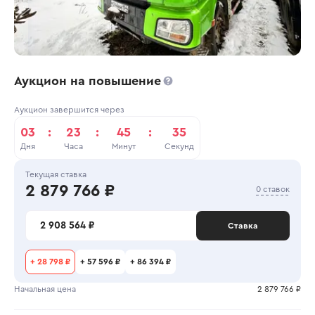
Аукцион на повышение
Аукцион завершится через
03
:
23
:
45
:
35
Дня
Часа
Минут
Секунд
Текущая ставка
2 879 766 ₽
0 ставок
2 908 564 ₽
Ставка
+
28 798 ₽
+
57 596 ₽
+
86 394 ₽
Начальная цена
2 879 766 ₽