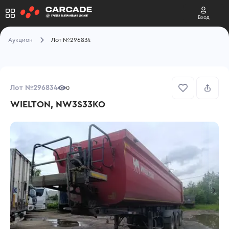
Вход
Аукцион
Лот №296834
Лот №296834
0
WIELTON, NW3S33KO