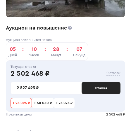
Аукцион на повышение
Аукцион завершится через
05
:
10
:
28
:
07
Дней
Часов
Минут
Секунд
Текущая ставка
2 502 468 ₽
0 ставок
2 527 493 ₽
Ставка
+
25 025 ₽
+
50 050 ₽
+
75 075 ₽
Начальная цена
2 502 468 ₽