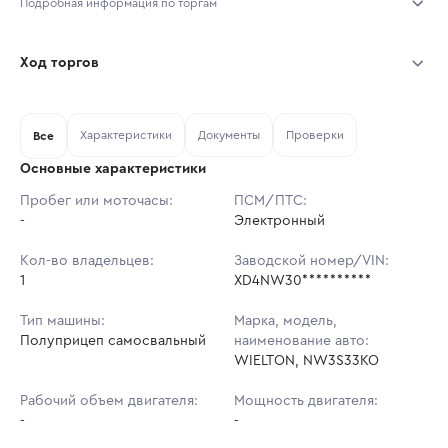
Подробная информация по торгам
Начало торгов:
07.08.2026, 07:12 МСК
Ход торгов
Конец торгов:
14.08.2026, 07:12 МСК
Участник
Дата, МСК
Ставка
Характеристики
Документы
Проверки
Тип аукциона:
Все
Открытые торги
Основные характеристики
Начальная цена:
2 502 468 ₽
Пробег или моточасы:
ПСМ/ПТС:
-
Ставок не найдено
Электронный
Шаг торгов:
25 025 ₽
Пользователь не принимал участие
в аукционах
Кол-во владельцев:
Заводской номер/VIN:
Кол-во ставок:
-
1
XD4NW30**********
Регион:
Санкт-Петербург
Тип машины:
Марка, модель,
Полуприцеп самосвальный
наименование авто:
WIELTON, NW3S33KO
Рабочий объем двигателя:
Мощность двигателя:
-
-