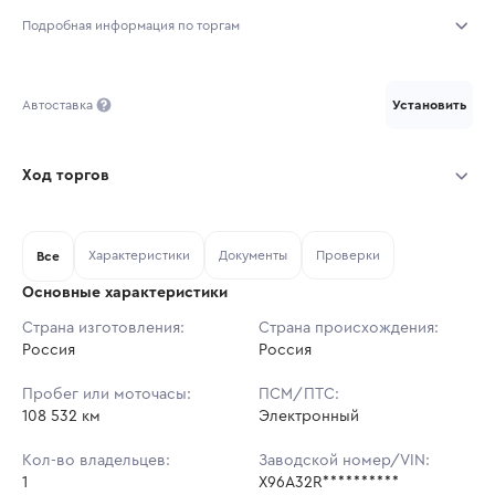
Подробная информация по торгам
Начало торгов:
07.08.2026, 00:04 МСК
Автоставка
Установить
Конец торгов:
09.08.2026, 23:14 МСК
Тип аукциона:
Открытые торги
Ход торгов
Начальная цена:
1 704 634 ₽
Участник
Дата, МСК
Ставка
Характеристики
Документы
Проверки
Все
Шаг торгов:
17 046 ₽
Основные характеристики
Кол-во ставок:
-
Страна изготовления:
Страна происхождения:
Россия
Ставок не найдено
Россия
Регион:
Нижегородская Область
Пользователь не принимал участие
в аукционах
Пробег или моточасы:
ПСМ/ПТС:
108 532 км
Электронный
Кол-во владельцев:
Заводской номер/VIN:
1
X96A32R**********