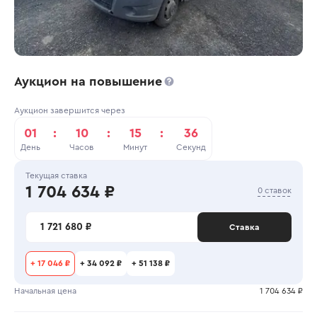
Аукцион на повышение
Аукцион завершится через
01
:
10
:
15
:
36
День
Часов
Минут
Секунд
Текущая ставка
1 704 634 ₽
0 ставок
1 721 680 ₽
Ставка
+
17 046 ₽
+
34 092 ₽
+
51 138 ₽
Начальная цена
1 704 634 ₽