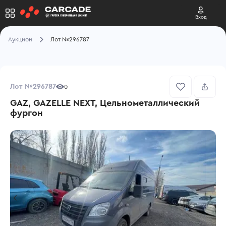
Вход
Аукцион
Лот №296787
Лот №296787
0
GAZ, GAZELLE NEXT, Цельнометаллический
фургон