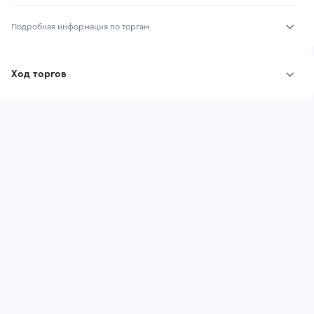
Подробная информация по торгам
Начало торгов:
03.08.2026, 11:12 МСК
Ход торгов
Конец торгов:
10.08.2026, 11:12 МСК
Участник
Дата, МСК
Ставка
Тип аукциона:
Открытые торги
Начальная цена:
3 305 000 ₽
Шаг торгов:
33 050 ₽
Ставок не найдено
Пользователь не принимал участие
Кол-во ставок:
-
в аукционах
Регион:
Краснодарский Край