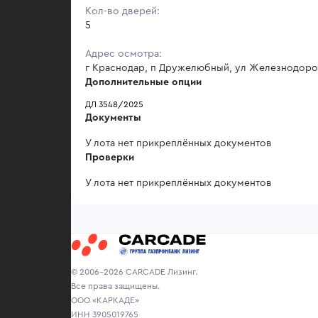
Кол-во дверей:
5
Адрес осмотра:
г Краснодар, п Дружелюбный, ул Железнодорож
Дополнительные опции
ДЛ 3548/2025
Документы
У лота нет прикреплённых документов
Проверки
У лота нет прикреплённых документов
© 2006-2026 CARCADE Лизинг.
Все права защищены.
ООО «КАРКАДЕ»
ИНН 3905019765