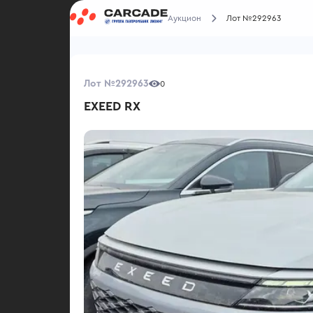
Аукцион
Лот №292963
Лот №292963
0
EXEED RX