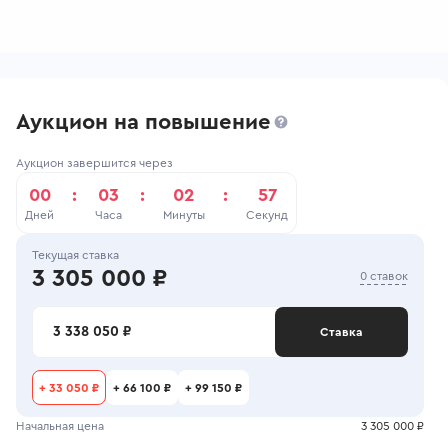
Аукцион на повышение
Аукцион завершится через
00
:
03
:
02
:
56
Дней
Часа
Минуты
Секунд
Текущая ставка
3 305 000 ₽
0 ставок
3 338 050 ₽
Ставка
+
33 050 ₽
+
66 100 ₽
+
99 150 ₽
Начальная цена
3 305 000 ₽