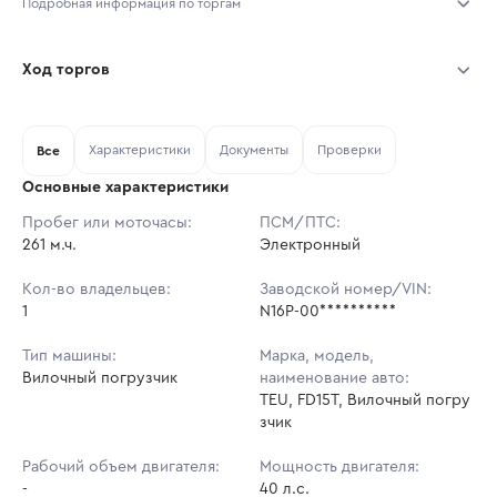
Подробная информация по торгам
Начало торгов:
07.08.2026, 13:04 МСК
Ход торгов
Конец торгов:
14.08.2026, 13:04 МСК
Участник
Дата, МСК
Ставка
Характеристики
Документы
Проверки
Тип аукциона:
Все
Открытые торги
Основные характеристики
Начальная цена:
717 360 ₽
Пробег или моточасы:
ПСМ/ПТС:
261 м.ч.
Ставок не найдено
Электронный
Шаг торгов:
7 174 ₽
Пользователь не принимал участие
в аукционах
Кол-во владельцев:
Заводской номер/VIN:
Кол-во ставок:
-
1
N16P-00**********
Регион:
Удмуртская Республика
Тип машины:
Марка, модель,
Вилочный погрузчик
наименование авто:
TEU, FD15T, Вилочный погру
зчик
Рабочий объем двигателя:
Мощность двигателя:
-
40 л.с.