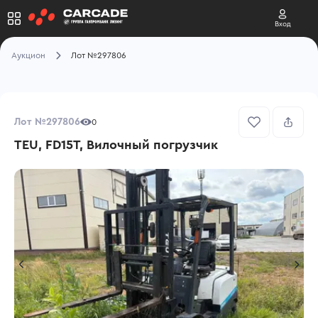
Вход
Аукцион
Лот №297806
Лот №297806
0
TEU, FD15T, Вилочный погрузчик