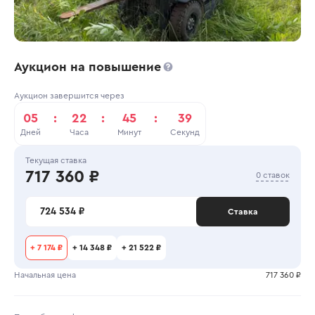
Аукцион на повышение
Аукцион завершится через
05
:
22
:
45
:
39
Дней
Часа
Минут
Секунд
Текущая ставка
717 360 ₽
0 ставок
724 534 ₽
Ставка
+
7 174 ₽
+
14 348 ₽
+
21 522 ₽
Начальная цена
717 360 ₽