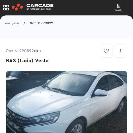
Вход
Аукцион
Лот №290892
Лот №290892
0
ВАЗ (Lada) Vesta