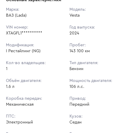
Начальная цена:
841 050 ₽
Марка:
Модель:
ВАЗ (Lada)
Ставок не найдено
Vesta
Шаг торгов:
8 410 ₽
Пользователь не принимал участие
в аукционах
VIN номер:
Год выпуска:
Кол-во ставок:
-
XTAGFL1**********
2024
Регион:
Самарская Область
Модификация:
Пробег:
I Рестайлинг (NG)
143 100 км
Кол-во владельцев:
Тип двигателя:
1
Бензин
Объём двигателя:
Мощность двигателя:
1.6 л
106 л.с.
Коробка передач:
Привод:
Механическая
Передний
ПТС:
Кузов:
Электронный
Седан