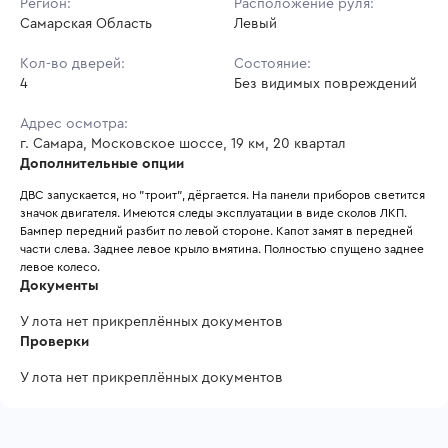
Регион:
Расположение руля:
Самарская Область
Левый
Кол-во дверей:
Состояние:
4
Без видимых повреждений
Адрес осмотра:
г. Самара, Московское шоссе, 19 км, 20 квартал
Дополнительные опции
ДВС запускается, но "троит", дёргается. На панели приборов светится 
значок двигателя. Имеются следы эксплуатации в виде сколов ЛКП. 
Бампер передний разбит по левой стороне. Капот замят в передней 
части слева. Заднее левое крыло вмятина. Полностью спущено заднее 
левое колесо.
Документы
У лота нет прикреплённых документов
Проверки
У лота нет прикреплённых документов