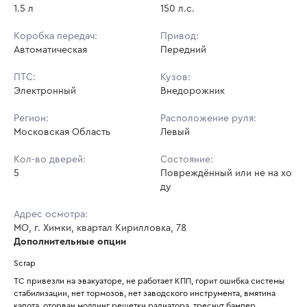
1.5 л
150 л.с.
Коробка передач:
Привод:
Автоматическая
Передний
ПТС:
Кузов:
Электронный
Внедорожник
Регион:
Расположение руля:
Московская Область
Левый
Кол-во дверей:
Состояние:
5
Повреждённый или не на хо
ду
Адрес осмотра:
МО, г. Химки, квартал Кирилловка, 78
Дополнительные опции
Scrap
ТС привезли на эвакуаторе, не работает КПП, горит ошибка системы 
стабилизации, нет тормозов, нет заводского инструмента, вмятина 
капота, оторван молдинг решетки радиатора, треснут бампер 