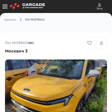
Вход
Аукцион
Лот №298642
Лот №298642
0
Москвич 3