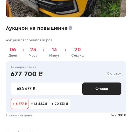
Аукцион на повышение
Аукцион завершится через
06
:
23
:
13
:
20
Дней
Часа
Минут
Секунд
Текущая ставка
677 700 ₽
0 ставок
684 477 ₽
Ставка
+
6 777 ₽
+
13 554 ₽
+
20 331 ₽
Начальная цена
677 700 ₽