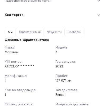
Подробная информация по торгам
Начало торгов:
10.08.2026, 10:00 МСК
Ход торгов
Конец торгов:
17.08.2026, 10:00 МСК
Участник
Дата, МСК
Ставка
Характеристики
Документы
Проверки
Тип аукциона:
Все
Открытые торги
Основные характеристики
Начальная цена:
677 700 ₽
Марка:
Модель:
Москвич
Ставок не найдено
3
Шаг торгов:
6 777 ₽
Пользователь не принимал участие
в аукционах
VIN номер:
Год выпуска:
Кол-во ставок:
-
XTC2135**********
2022
Регион:
Московская Область
Модификация:
Пробег:
I
197 074 км
Кол-во владельцев:
Тип двигателя:
1
Бензин
Объём двигателя:
Мощность двигателя: