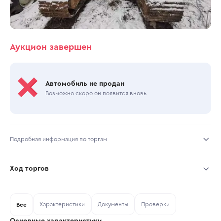
Аукцион завершен
Автомобиль не продан
Возможно скоро он появится вновь
Подробная информация по торгам
Начало торгов:
23.07.2026, 08:02 МСК
Ход торгов
Конец торгов:
24.07.2026, 10:15 МСК
Участник
Дата, МСК
Ставка
Характеристики
Документы
Проверки
Тип аукциона:
Все
Открытые торги
Основные характеристики