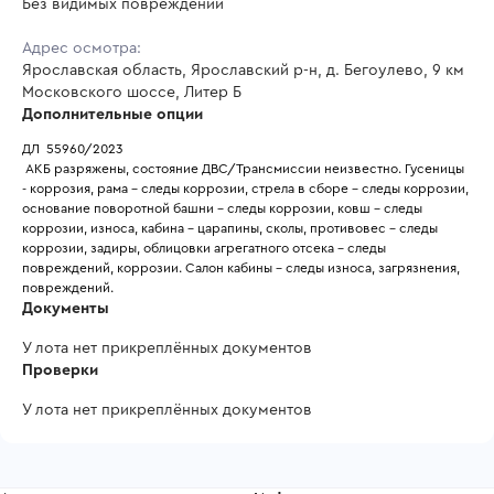
Без видимых повреждений
Адрес осмотра:
Ярославская область, Ярославский р-н, д. Бегоулево, 9 км
Московского шоссе, Литер Б
Дополнительные опции
ДЛ  55960/2023
 АКБ разряжены, состояние ДВС/Трансмиссии неизвестно. Гусеницы 
- коррозия, рама - следы коррозии, стрела в сборе - следы коррозии, 
основание поворотной башни - следы коррозии, ковш - следы 
коррозии, износа, кабина - царапины, сколы, противовес - следы 
коррозии, задиры, облицовки агрегатного отсека - следы 
повреждений, коррозии. Салон кабины - следы износа, загрязнения, 
повреждений.
Документы
У лота нет прикреплённых документов
Проверки
У лота нет прикреплённых документов