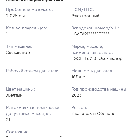
Начальная цена:
6 354 000 ₽
Пробег или моточасы:
ПСМ/ПТС:
2 025 м.ч.
Ставок не найдено
Электронный
Шаг торгов:
63 540 ₽
Пользователь не принимал участие
в аукционах
Кол-во владельцев:
Заводской номер/VIN:
Кол-во ставок:
-
1
LGAE621**********
Регион:
Ивановская Область
Тип машины:
Марка, модель,
Экскаватор
наименование авто:
LGCE, E6210, Экскаватор
Рабочий объем двигателя:
Мощность двигателя:
-
167 л.с.
Цвет машины:
Год производства машины:
Желтый
2023
Максимальная технически
Регион:
допустимая масса, кг:
Ивановская Область
21
Состояние: