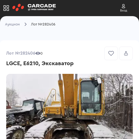
Вход
Аукцион
Лот №282406
Лот №282406
0
LGCE, E6210, Экскаватор