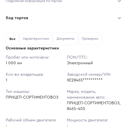
Подробная информация по торгам
Начало торгов:
05.08.2026, 14:12 МСК
Ход торгов
Конец торгов:
12.08.2026, 14:12 МСК
Участник
Дата, МСК
Ставка
Характеристики
Документы
Проверки
Тип аукциона:
Все
Открытые торги
Основные характеристики
Начальная цена:
558 511 ₽
Пробег или моточасы:
ПСМ/ПТС:
1 000 км
Ставок не найдено
Электронный
Шаг торгов:
5 585 ₽
Пользователь не принимал участие
в аукционах
Кол-во владельцев:
Заводской номер/VIN:
Кол-во ставок:
-
1
XE28465**********
Регион:
Карелия Республика
Тип машины:
Марка, модель,
ПРИЦЕП-СОРТИМЕНТОВОЗ
наименование авто:
ПРИЦЕП-СОРТИМЕНТОВОЗ,
8465-40S
Рабочий объем двигателя:
Мощность двигателя:
-
-