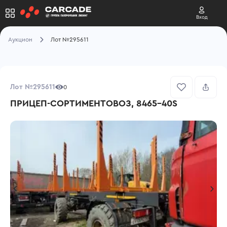
Вход
Аукцион
Лот №295611
Лот №295611
0
ПРИЦЕП-СОРТИМЕНТОВОЗ, 8465-40S