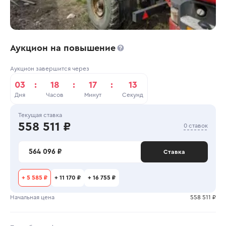
Аукцион на повышение
Аукцион завершится через
03
:
18
:
17
:
12
Дня
Часов
Минут
Секунд
Текущая ставка
558 511 ₽
0 ставок
564 096 ₽
Ставка
+
5 585 ₽
+
11 170 ₽
+
16 755 ₽
Начальная цена
558 511 ₽