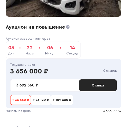
Аукцион на повышение
Аукцион завершится через
03
:
22
:
06
:
14
Дня
Часа
Минут
Секунд
Текущая ставка
3 656 000 ₽
0 ставок
3 692 560 ₽
Ставка
+
36 560 ₽
+
73 120 ₽
+
109 680 ₽
Начальная цена
3 656 000 ₽