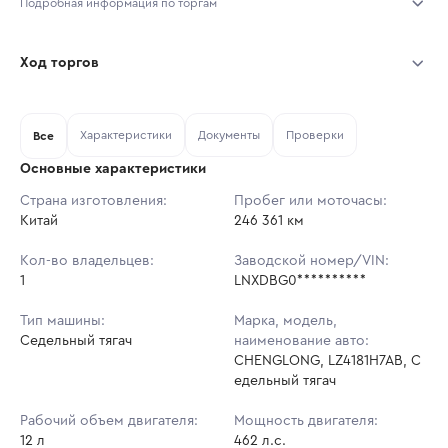
Подробная информация по торгам
Начало торгов:
05.08.2026, 14:12 МСК
Ход торгов
Конец торгов:
12.08.2026, 14:12 МСК
Участник
Дата, МСК
Ставка
Характеристики
Документы
Проверки
Тип аукциона:
Все
Открытые торги
Основные характеристики
Начальная цена:
3 656 000 ₽
Страна изготовления:
Пробег или моточасы:
Китай
Ставок не найдено
246 361 км
Шаг торгов:
36 560 ₽
Пользователь не принимал участие
в аукционах
Кол-во владельцев:
Заводской номер/VIN:
Кол-во ставок:
-
1
LNXDBG0**********
Регион:
Нижегородская Область
Тип машины:
Марка, модель,
Седельный тягач
наименование авто:
CHENGLONG, LZ4181H7AB, С
едельный тягач
Рабочий объем двигателя:
Мощность двигателя:
12 л
462 л.с.