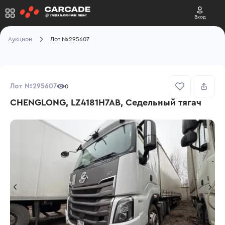
Вход
Аукцион
Лот №295607
Лот №295607
0
CHENGLONG, LZ4181H7AB, Седельный тягач