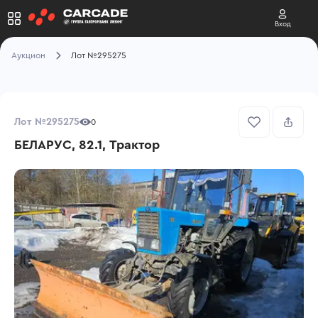
Вход
Аукцион
Лот №295275
Лот №295275
0
БЕЛАРУС, 82.1, Трактор