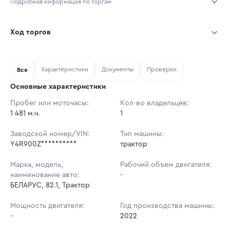
Подробная информация по торгам
Начало торгов:
05.08.2026, 10:22 МСК
Ход торгов
Конец торгов:
12.08.2026, 10:22 МСК
Участник
Дата, МСК
Ставка
Характеристики
Документы
Проверки
Тип аукциона:
Все
Открытые торги
Основные характеристики
Начальная цена:
1 964 220 ₽
Пробег или моточасы:
Кол-во владельцев:
1 481 м.ч.
Ставок не найдено
1
Шаг торгов:
19 642 ₽
Пользователь не принимал участие
в аукционах
Заводской номер/VIN:
Тип машины:
Кол-во ставок:
-
Y4R900Z**********
трактор
Регион:
Владимирская Область
Марка, модель,
Рабочий объем двигателя:
наименование авто:
-
БЕЛАРУС, 82.1, Трактор
Мощность двигателя:
Год производства машины:
-
2022