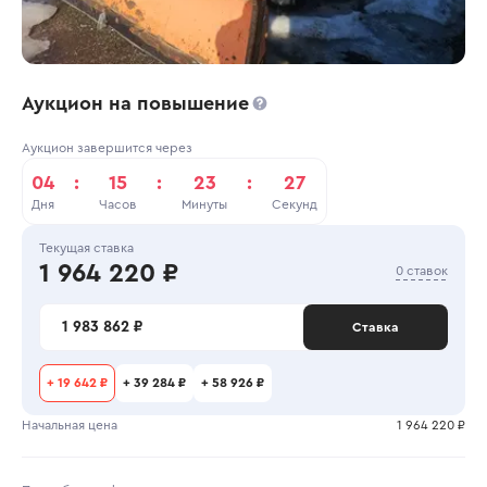
Аукцион на повышение
Аукцион завершится через
04
:
15
:
23
:
27
Дня
Часов
Минуты
Секунд
Текущая ставка
1 964 220 ₽
0 ставок
1 983 862 ₽
Ставка
+
19 642 ₽
+
39 284 ₽
+
58 926 ₽
Начальная цена
1 964 220 ₽