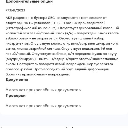
Дополнительные опции
77368/2023
АКБ разряжен, с бустера ДВС не запускается (нет реакции от 
стартера). На ТС установлены шины разных производителей 
(катастрофический износ 6шт.). Отсутствует декоративный колесный 
колпак 1-й оси левый/правый. Ключ (а/м) – поврежден. Замок капота 
заблокирован – не открывается. Отсутствует штатный набор 
инструментов. Отсутствует кнопка открытия/закрытия центрального 
замка, кнопка аварийной сигнала. Отсутствует подкрылок 1-й оси 
левый/правый. Отсутствует эмблема, а/м передняя. Кузов по кругу 
(внутри/снаружи) – вмятины/задиры/притертости/множественные 
сколы. Повторитель поворота левый-поврежден. Корпус зеркала 
правого -разбит. Противоподкатный брус задний- деформация. 
Воротина правая/левая – повреждены.
Документы
У лота нет прикреплённых документов
Проверки
У лота нет прикреплённых документов