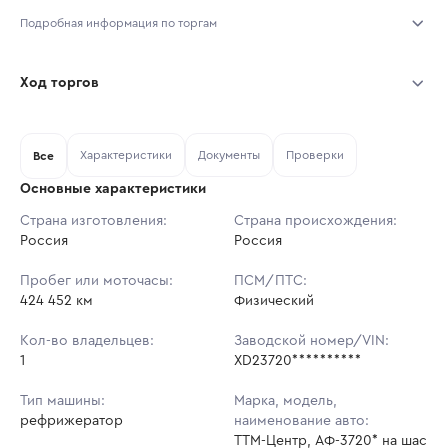
Подробная информация по торгам
Начало торгов:
05.08.2026, 10:14 МСК
Ход торгов
Конец торгов:
12.08.2026, 10:14 МСК
Участник
Дата, МСК
Ставка
Характеристики
Документы
Проверки
Тип аукциона:
Все
Открытые торги
Основные характеристики
Начальная цена:
1 311 000 ₽
Страна изготовления:
Страна происхождения:
Россия
Ставок не найдено
Россия
Шаг торгов:
13 110 ₽
Пользователь не принимал участие
в аукционах
Пробег или моточасы:
ПСМ/ПТС:
Кол-во ставок:
-
424 452 км
Физический
Регион:
Москва
Кол-во владельцев:
Заводской номер/VIN:
1
XD23720**********
Тип машины:
Марка, модель,
рефрижератор
наименование авто:
ТТМ-Центр, АФ-3720* на шас