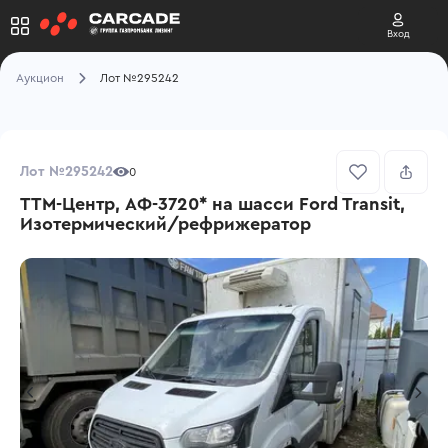
Вход
Аукцион
Лот №295242
Лот №295242
0
ТТМ-Центр, АФ-3720* на шасси Ford Transit,
Изотермический/рефрижератор