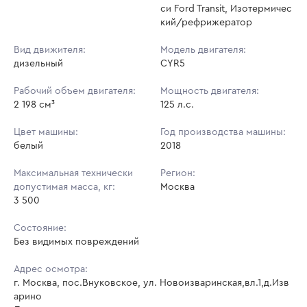
си Ford Transit, Изотермичес
кий/рефрижератор
Вид движителя:
Модель двигателя:
дизельный
CYR5
Рабочий объем двигателя:
Мощность двигателя:
2 198 см³
125 л.с.
Цвет машины:
Год производства машины:
белый
2018
Максимальная технически
Регион:
допустимая масса, кг:
Москва
3 500
Состояние:
Без видимых повреждений
Адрес осмотра:
г. Москва, пос.Внуковское, ул. Новоизваринская,вл.1,д.Изв
арино