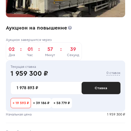
Аукцион на повышение
Аукцион завершится через
02
:
01
:
57
:
39
Дня
Час
Минут
Секунд
Текущая ставка
1 959 300 ₽
0 ставок
1 978 893 ₽
Ставка
+
19 593 ₽
+
39 186 ₽
+
58 779 ₽
Начальная цена
1 959 300 ₽