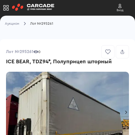
Вход
Аукцион
Лот №295261
Лот №295261
0
ICE BEAR, TDZ94*, Полуприцеп шторный