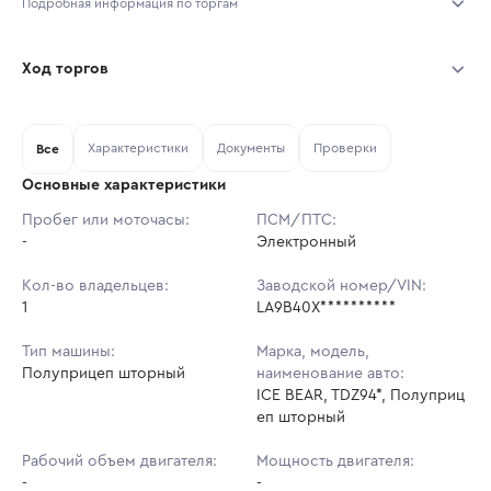
Подробная информация по торгам
Начало торгов:
05.08.2026, 10:16 МСК
Ход торгов
Конец торгов:
12.08.2026, 10:16 МСК
Участник
Дата, МСК
Ставка
Характеристики
Документы
Проверки
Тип аукциона:
Все
Открытые торги
Основные характеристики
Начальная цена:
1 959 300 ₽
Пробег или моточасы:
ПСМ/ПТС:
-
Ставок не найдено
Электронный
Шаг торгов:
19 593 ₽
Пользователь не принимал участие
в аукционах
Кол-во владельцев:
Заводской номер/VIN:
Кол-во ставок:
-
1
LA9B40X**********
Регион:
Санкт-Петербург
Тип машины:
Марка, модель,
Полуприцеп шторный
наименование авто:
ICE BEAR, TDZ94*, Полуприц
еп шторный
Рабочий объем двигателя:
Мощность двигателя:
-
-