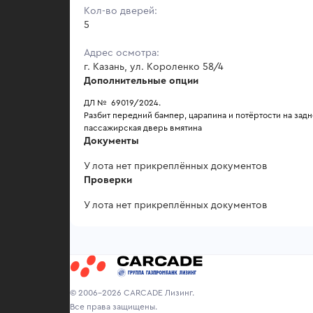
Кол-во дверей:
5
Адрес осмотра:
г. Казань, ул. Короленко 58/4
Дополнительные опции
ДЛ №  69019/2024.
Разбит передний бампер, царапина и потёртости на задн
пассажирская дверь вмятина
Документы
У лота нет прикреплённых документов
Проверки
У лота нет прикреплённых документов
© 2006-2026 CARCADE Лизинг.
Все права защищены.