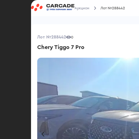
Аукцион
Лот №288442
Лот №288442
0
Chery Tiggo 7 Pro