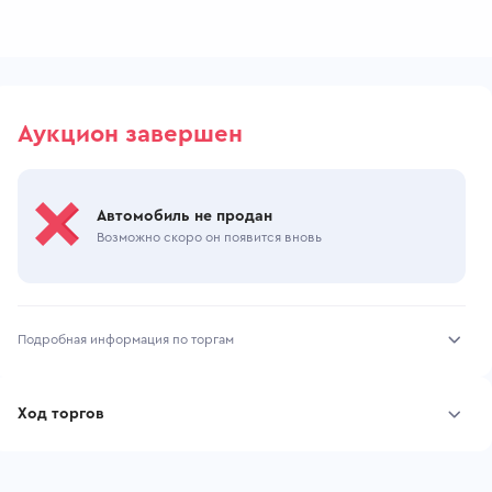
Аукцион завершен
Автомобиль не продан
Возможно скоро он появится вновь
Подробная информация по торгам
Начало торгов:
29.07.2026, 10:02 МСК
Ход торгов
Конец торгов:
30.07.2026, 16:35 МСК
Участник
Дата, МСК
Ставка
Тип аукциона:
Открытые торги