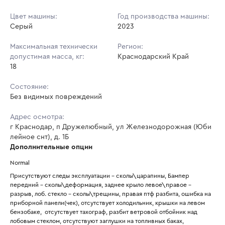
Цвет машины:
Год производства машины:
Серый
2023
Максимальная технически
Регион:
допустимая масса, кг:
Краснодарский Край
18
Состояние:
Без видимых повреждений
Адрес осмотра:
г Краснодар, п Дружелюбный, ул Железнодорожная (Юби
лейное снт), д. 1Б
Дополнительные опции
Normal
Присутствуют следы эксплуатации - сколы\царапины, Бампер 
передний - сколы\деформация, заднее крыло левое\правое - 
разрыв, лоб. стекло - сколы\трещины, правая птф разбита, ошибка на 
приборной панели(чек), отсутствует холодильник, крышки на левом 
бензобаке,  отсутствует тахограф, разбит ветровой отбойник над 
лобовым стеклом, отсутствуют заглушки на топливных баках, 