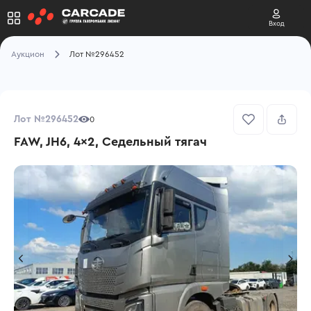
Вход
Аукцион
Лот №296452
Лот №296452
0
FAW, JH6, 4x2, Седельный тягач