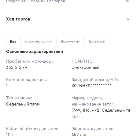
Подробная информация по торгам
Начало торгов:
06.08.2026, 11:52 МСК
Ход торгов
Конец торгов:
13.08.2026, 11:52 МСК
Участник
Дата, МСК
Ставка
Характеристики
Документы
Проверки
Тип аукциона:
Все
Открытые торги
Основные характеристики
Начальная цена:
3 438 980 ₽
Пробег или моточасы:
ПСМ/ПТС:
355 616 км
Ставок не найдено
Электронный
Шаг торгов:
34 390 ₽
Пользователь не принимал участие
в аукционах
Кол-во владельцев:
Заводской номер/VIN:
Кол-во ставок:
-
1
X0TNHXS**********
Регион:
Краснодарский Край
Тип машины:
Марка, модель,
Седельный тягач
наименование авто:
FAW, JH6, 4x2, Седельный тя
гач
Рабочий объем двигателя:
Мощность двигателя:
11 л
452 л.с.